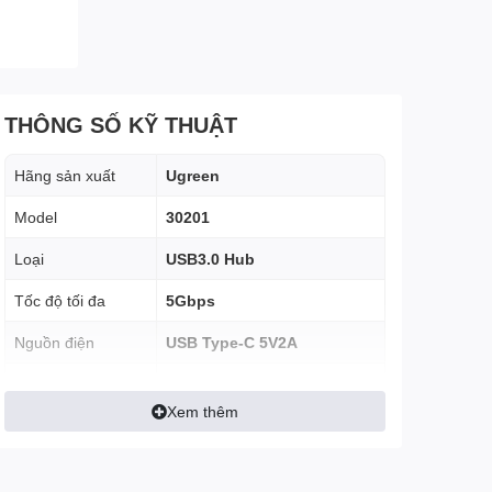
THÔNG SỐ KỸ THUẬT
Hãng sản xuất
Ugreen
Model
30201
Loại
USB3.0 Hub
Tốc độ tối đa
5Gbps
Nguồn điện
USB Type-C 5V2A
Chiều dài dây nối
1m
Xem thêm
Vỏ nhựa ABS, đầu cắm mạ
Chất liệu
Nikel
Tính năng Hỗ trợ
Có LED