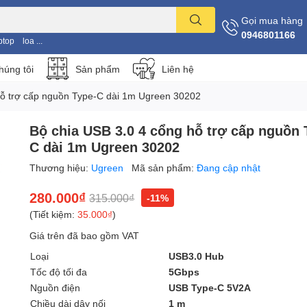
Gọi mua hàng
0946801166
ptop
loa ...
húng tôi
Sản phẩm
Liên hệ
hỗ trợ cấp nguồn Type-C dài 1m Ugreen 30202
Bộ chia USB 3.0 4 cổng hỗ trợ cấp nguồn 
C dài 1m Ugreen 30202
Thương hiệu:
Ugreen
Mã sản phẩm:
Đang cập nhật
280.000₫
315.000₫
-11%
(Tiết kiệm:
35.000₫
)
Giá trên đã bao gồm VAT
Loại
USB3.0 Hub
Tốc độ tối đa
5Gbps
Nguồn điện
USB Type-C 5V2A
Chiều dài dây nối
1 m