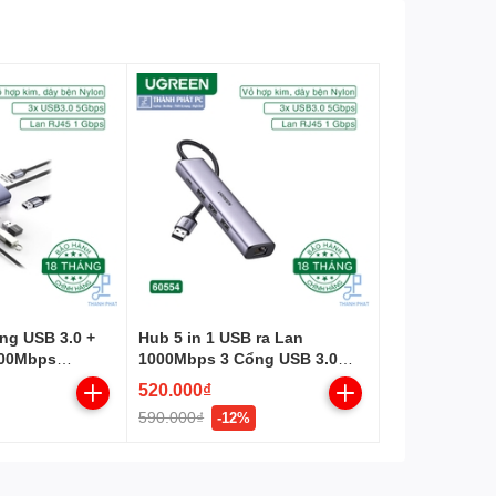
ổng USB 3.0 +
Hub 5 in 1 USB ra Lan
000Mbps
1000Mbps 3 Cổng USB 3.0
Ugreen 60554
520.000₫
590.000₫
-12%