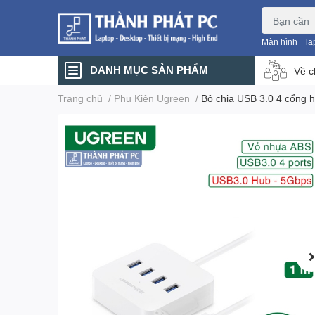
Màn hình
la
DANH MỤC SẢN PHẨM
Về c
Trang chủ
/
Phụ Kiện Ugreen
/
Bộ chia USB 3.0 4 cổng 