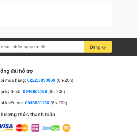
Đăng ký
ổng đài hỗ trợ
ọi mua hàng:
0222.3893868
(8h-20h)
ọi kỹ thuật:
0946801166
(8h-20h)
ọi khiếu nại:
0946801166
(8h-20h)
hương thức thanh toán