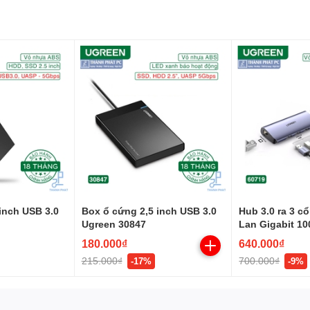
inch USB 3.0
Box ổ cứng 2,5 inch USB 3.0
Hub 3.0 ra 3 c
Ugreen 30847
Lan Gigabit 1
Ugreen 60719
180.000₫
640.000₫
215.000₫
700.000₫
-17%
-9%