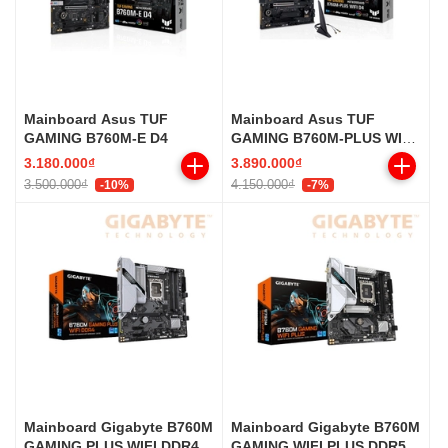
Mainboard Asus TUF
Mainboard Asus TUF
GAMING B760M-E D4
GAMING B760M-PLUS WIFI
D4
3.180.000₫
3.890.000₫
3.500.000₫
4.150.000₫
-10%
-7%
Mainboard Gigabyte B760M
Mainboard Gigabyte B760M
GAMING PLUS WIFI DDR4
GAMING WIFI PLUS DDR5