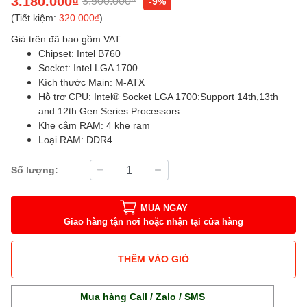
3.180.000₫
3.500.000₫
-9%
(Tiết kiệm:
320.000₫
)
Giá trên đã bao gồm VAT
Chipset: Intel B760
Socket: Intel LGA 1700
Kích thước Main: M-ATX
Hỗ trợ CPU: Intel® Socket LGA 1700:Support 14th,13th
and 12th Gen Series Processors
Khe cắm RAM: 4 khe ram
Loại RAM: DDR4
Số lượng:
MUA NGAY
Giao hàng tận nơi hoặc nhận tại cửa hàng
THÊM VÀO GIỎ
Mua hàng Call / Zalo / SMS