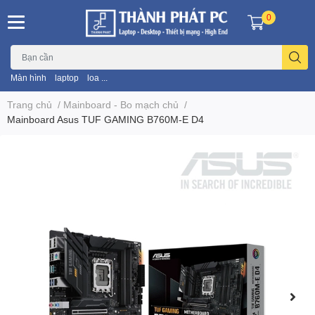
0
Màn hình
laptop
loa ...
Trang chủ
/
Mainboard - Bo mạch chủ
/
Mainboard Asus TUF GAMING B760M-E D4