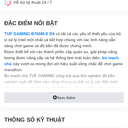
Hỗ trợ kỹ thuật 24 / 7
ĐẶC ĐIỂM NỔI BẬT
TUF GAMING B760M-E D4
có tất cả các yếu tố thiết yếu của bộ
vi xử lý Intel mới nhất và kết hợp chúng với các tính năng sẵn
sàng chơi game và độ bền đã được chứng minh.
Được thiết kế với các thành phần cấp quân sự, giải pháp năng
lượng được nâng cấp và hệ thống làm mát toàn diện,
bo mạch
chủ
này vượt xa mong đợi với hiệu suất vững chắc để chơi game
marathon.
Bo mạch chủ TUF GAMING cũng trải qua thử nghiệm độ bền
nghiêm ngặt để đảm bảo rằng chúng có thể xử lý các điều kiện
mà những người khác có thể thất bại. Về mặt thẩm mỹ, mô hình
này kết hợp bảng tên dập nổi và các yếu tố thiết kế hình học để
Xem thêm
phản ánh độ tin cậy và ổn định xác định dòng TUF Gaming.®
THÔNG SỐ KỸ THUẬT