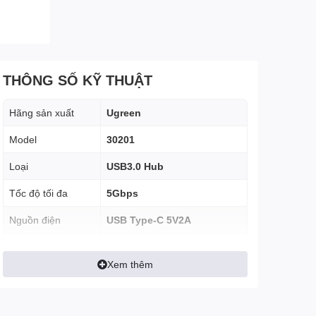
THÔNG SỐ KỸ THUẬT
Hãng sản xuất
Ugreen
Model
30201
Loại
USB3.0 Hub
Tốc độ tối đa
5Gbps
Nguồn điện
USB Type-C 5V2A
Chiều dài dây nối
50 cm
Xem thêm
Vỏ nhựa ABS, đầu cắm mạ
Chất liệu
Nikel
Tính năng Hỗ trợ
Có LED