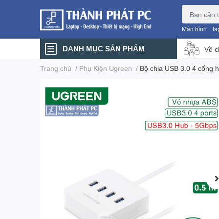
Màn hình
la
DANH MỤC SẢN PHẨM
Về c
Trang chủ
/
Phụ Kiện Ugreen
/
Bộ chia USB 3.0 4 cổng 