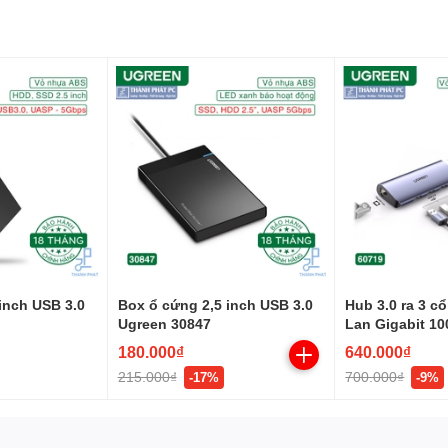
inch USB 3.0
Box ổ cứng 2,5 inch USB 3.0
Hub 3.0 ra 3 c
Ugreen 30847
Lan Gigabit 1
Ugreen 60719
180.000₫
640.000₫
215.000₫
700.000₫
-17%
-9%