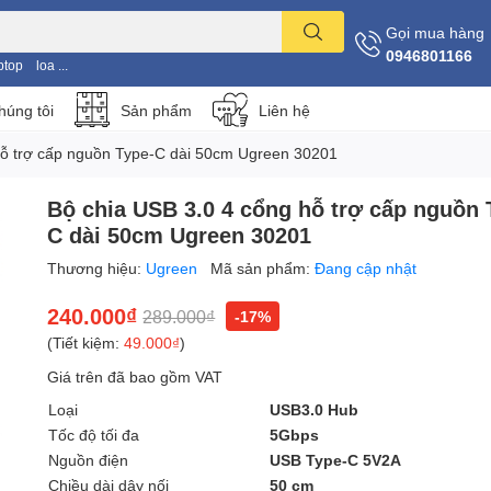
Gọi mua hàng
0946801166
ptop
loa ...
húng tôi
Sản phẩm
Liên hệ
hỗ trợ cấp nguồn Type-C dài 50cm Ugreen 30201
Bộ chia USB 3.0 4 cổng hỗ trợ cấp nguồn 
C dài 50cm Ugreen 30201
Thương hiệu:
Ugreen
Mã sản phẩm:
Đang cập nhật
240.000₫
289.000₫
-17%
(Tiết kiệm:
49.000₫
)
Giá trên đã bao gồm VAT
Loại
USB3.0 Hub
Tốc độ tối đa
5Gbps
Nguồn điện
USB Type-C 5V2A
Chiều dài dây nối
50 cm