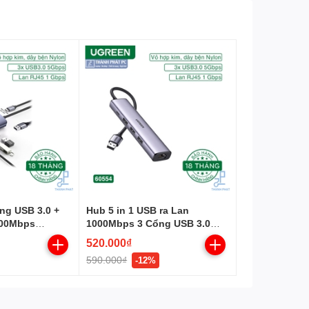
ổng USB 3.0 +
Hub 5 in 1 USB ra Lan
000Mbps
1000Mbps 3 Cổng USB 3.0
Ugreen 60554
520.000₫
590.000₫
-12%