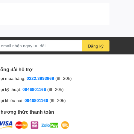
Đăng ký
ổng đài hỗ trợ
ọi mua hàng:
0222.3893868
(8h-20h)
ọi kỹ thuật:
0946801166
(8h-20h)
ọi khiếu nại:
0946801166
(8h-20h)
hương thức thanh toán