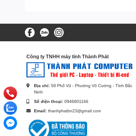
Bộ gộp HDMI 2.1 Ugreen là giảo pháp hoàn hảo cho c
1080P@240Hz mới nhất, mang đến cho bạn độ phân giải
Dynamic HDR 3D. Ngoài ra, đó là Dolby Vision & Tuân
(8K@60Hz), cáp HDMI 8K của bạn phải cách đầu vào v
Công ty TNHH máy tính Thành Phát
Địa chỉ:
58 Phố Vũ - Phường Võ Cường - Tỉnh Bắc
Ninh
Số điện thoại:
0946801166
Email:
thanhphatbn23@gmail.com