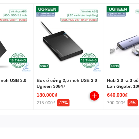
inch USB 3.0
Box ổ cứng 2,5 inch USB 3.0
Hub 3.0 ra 3 c
Ugreen 30847
Lan Gigabit 1
Ugreen 60719
180.000₫
640.000₫
215.000₫
700.000₫
-17%
-9%