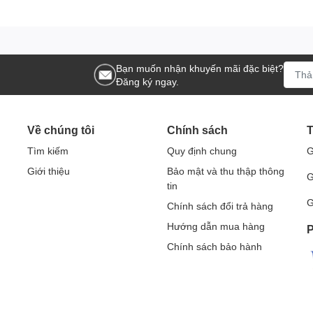
ác game thủ, hỗ trợ các độ phân giải 8K@60Hz, 4K@144Hz và
 tốt nhất. Nó tương thích ngược & hỗ trợ HDMI 2.1/2.0/1.4 và
Bạn muốn nhận khuyến mãi đặc biệt?
 thủ HDCP2.3. LƯU Ý: Để đảm bảo tốc độ làm mới cao
Đăng ký ngay.
à đầu ra trong khoảng 3 mét.
Về chúng tôi
Chính sách
T
Tìm kiếm
Quy định chung
G
Giới thiệu
Bảo mật và thu thập thông
G
tin
G
Chính sách đổi trả hàng
Hướng dẫn mua hàng
P
Chính sách bảo hành