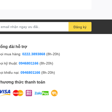
Đăng ký
ổng đài hỗ trợ
ọi mua hàng:
0222.3893868
(8h-20h)
ọi kỹ thuật:
0946801166
(8h-20h)
ọi khiếu nại:
0946801166
(8h-20h)
hương thức thanh toán