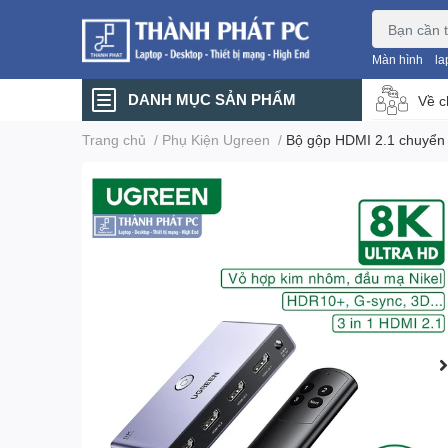
Màn hình
la
DANH MỤC SẢN PHẨM
Về c
Trang chủ
/
Phụ Kiện Ugreen
/
Bộ gộp HDMI 2.1 chuyển