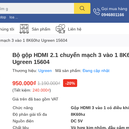
Gọi mua hàng
0946801166
ptop
loa ...
húng tôi
Sản phẩm
Liên hệ
 mạch 3 vào 1 8K60hz Ugreen 15604
Bộ gộp HDMI 2.1 chuyển mạch 3 vào 1 8K
Ugreen 15604
Thương hiệu:
Ugreen
Mã sản phẩm:
Đang cập nhật
950.000₫
1.190.000₫
-20%
(Tiết kiệm:
240.000₫
)
Giá trên đã bao gồm VAT
Chức năng
Gộp HDMI 3 vào 1 có điều kh
Độ phân giải tối đa
8K60hz
Nguồn điện
DC 5V
Chất liệu
Vỏ hợp kim nhôm, đầu cắm m