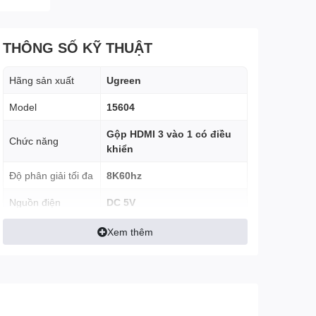
THÔNG SỐ KỸ THUẬT
Hãng sản xuất
Ugreen
Model
15604
Gộp HDMI 3 vào 1 có điều
Chức năng
khiển
Độ phân giải tối đa
8K60hz
Nguồn điện
DC 5V
Vỏ hợp kim nhôm, đầu cắm
Xem thêm
Chất liệu
mạ Nikel
HDR10+
HDCP 2.3/2.2/1.4
PCM2.0, DTS5.1/7.1
Công nghệ hỗ trợ
VRR, ALLM, QFT,