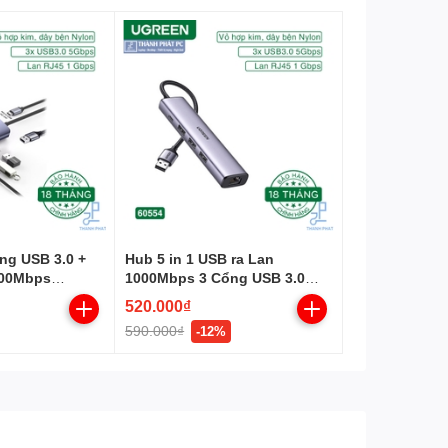
QMS, Free-Sync, G-
sync, 3D
ổng USB 3.0 +
Hub 5 in 1 USB ra Lan
000Mbps
1000Mbps 3 Cổng USB 3.0
Ugreen 60554
520.000₫
590.000₫
-12%