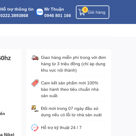
Hỗ trợ thông tin
Mr Thuận
0
Giỏ hàng
0222.3893868
0946 801 166
60hz
Giao hàng miễn phí trong với đơn
hàng từ 3 triệu đồng (chỉ áp dụng
khu vực nội thành)
Cam kết sản phẩm mới 100%
bảo hành theo tiêu chuẩn nhà
sản xuất.
Đổi mới trong 07 ngày đầu sử
iển
dụng nếu có lỗi từ nhà sản xuât
Hỗ trợ kỹ thuật 24 / 7
ạ Nikel