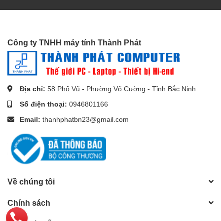
Công ty TNHH máy tính Thành Phát
***Nếu bạn quan tâm đến sản phẩm hoặc có bất kỳ thắc mắc
mua hàng nào, vui lòng liên hệ Hotline
0946.801.166
để đội
ngũ
Thành Phát Computer
có thể tư vấn và hỗ trợ bạn sớm
Địa chỉ:
58 Phố Vũ - Phường Võ Cường - Tỉnh Bắc Ninh
nhất!
Số điện thoại:
0946801166
----------
Email:
thanhphatbn23@gmail.com
***Để có thêm nhiều ưu đãi và cơ hội giảm giá, bạn có thể đặt
hàng qua
:
Shopee
Về chúng tôi
Chính sách