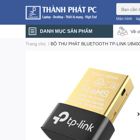
Màn hình
la
DANH MỤC SẢN PHẨM
Về c
Trang chủ
/
BỘ THU PHÁT BLUETOOTH TP-LINK UB400