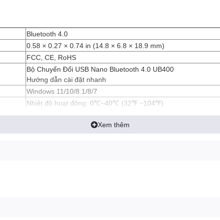
Bluetooth 4.0
0.58 × 0.27 × 0.74 in (14.8 × 6.8 × 18.9 mm)
FCC, CE, RoHS
Bộ Chuyển Đổi USB Nano Bluetooth 4.0 UB400
Hướng dẫn cài đặt nhanh
Windows 11/10/8.1/8/7
Nhiệt độ hoạt động: 0℃~40℃ (32℉ ~104℉)
Nhiệt độ lưu trữ: -40℃~70℃ (-40℉ ~158℉)
Độ ẩm hoạt động: 10%~90% không ngưng tụ
Xem thêm
Độ ẩm lưu trữ: 5%~90% không ngưng tụ