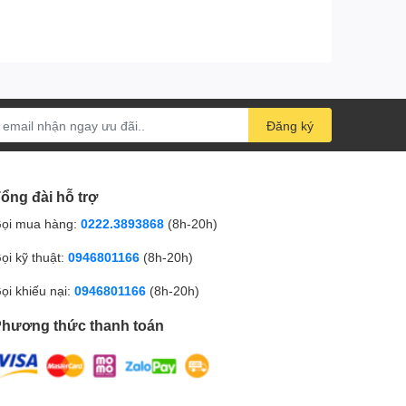
Đăng ký
ổng đài hỗ trợ
ọi mua hàng:
0222.3893868
(8h-20h)
ọi kỹ thuật:
0946801166
(8h-20h)
ọi khiếu nại:
0946801166
(8h-20h)
hương thức thanh toán