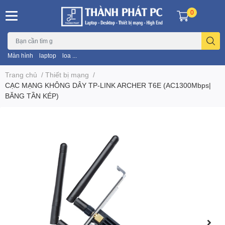
0
Màn hình
laptop
loa ...
Trang chủ
/
Thiết bị mạng
/
CẠC MẠNG KHÔNG DÂY TP-LINK ARCHER T6E (AC1300Mbps|
BĂNG TẦN KÉP)