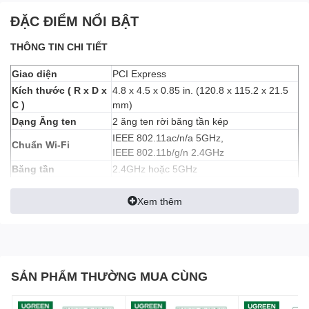
ĐẶC ĐIỂM NỔI BẬT
THÔNG TIN CHI TIẾT
Giao diện
PCI Express
Kích thước ( R x D x
4.8 x 4.5 x 0.85 in. (120.8 x 115.2 x 21.5
C )
mm)
Dạng Ăng ten
2 ăng ten rời băng tần kép
IEEE 802.11ac/n/a 5GHz,
Chuẩn Wi-Fi
IEEE 802.11b/g/n 2.4GHz
Băng tần
2.4GHz hoặc 5GHz
867Mbps ở 5GHz,
Tốc độ tín hiệu
400Mbps ở 2.4GHz
Xem thêm
5GHz :�
11a: -68dBm
11n HT20: -64dBm
11n HT40: -61dBm
SẢN PHẨM THƯỜNG MUA CÙNG
11ac HT20: -59dBm
Reception
11ac HT40: -54dBm
Sensitivity
11ac HT80: -51dBm