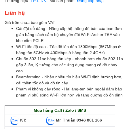
Thương hiệu:
TP-LINK
Mã sản phẩm:
Đang cập nhật
Liên hệ
Giá trên chưa bao gồm VAT
Cài đặt dễ dàng - Nâng cấp hệ thống để bàn của bạn đơn
giản bằng cách cắm bộ chuyển đổi Wi-Fi Archer T6E vào
khe cắm PCI-E.
Wi-Fi tốc độ cao - Tốc độ lên đến 1300Mbps (867Mbps ở
băng tần 5GHz và 400Mbps ở băng tần 2.4GHz)
Chuẩn 802.11ac băng tần kép - nhanh hơn chuẩn 802.11n
gấp 3 lần, lý tưởng cho các ứng dụng mạng có độ nhạy
cao
Beamforming - Nhận nhiều tín hiệu Wi-Fi định hướng hơn,
cải thiện tốc độ và độ tin cậy
Phạm vi không dây rộng - Hai ăng-ten bên ngoài đảm bảo
phạm vi phủ sóng Wi-Fi lớn hơn và tăng cường độ ổn định
Mua hàng Call / Zalo / SMS
KT:
Mr. Thuận
0946 801 166