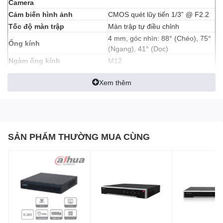
Camera
Cảm biến hình ảnh
CMOS quét lũy tiến 1/3” @ F2.2
Tốc độ màn trập
Màn trập tự điều chỉnh
4 mm, góc nhìn: 88° (Chéo), 75°
Ống kính
(Ngang), 41° (Dọc)
Ngàm ống kính
M12
Bộ lọc cắt bỏ tín hiệu hồng ngoại
Ngày & đêm
Xem thêm
chuyển đổi tự động
DNR (Giảm nhiễu kỹ thuật
DNR 3D
số)
Công nghệ WDR
WDR kỹ thuật số
Công nghệ nén
SẢN PHẨM THƯỜNG MUA CÙNG
Nén video
H.265/H.264
Bitrate của video
Bitrate tự điều chỉnh.
hình ảnh
Độ phân giải tối ưu
2560 × 1440
Tối đa 20 fps; Tự điều chỉnh
Tỷ lệ khung hình
trong quá trình truyền dữ liệu qua
mạng
Mạng