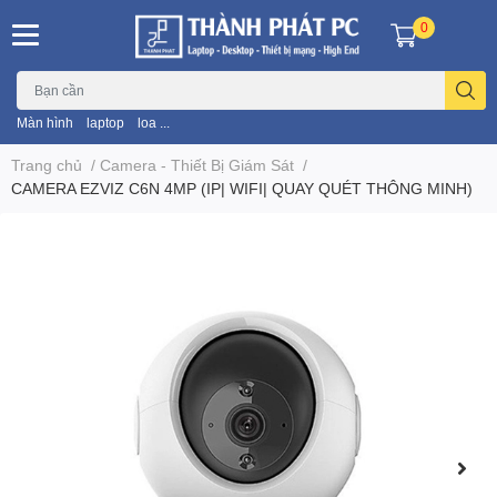
0
Màn hình
laptop
loa ...
Trang chủ
/
Camera - Thiết Bị Giám Sát
/
CAMERA EZVIZ C6N 4MP (IP| WIFI| QUAY QUÉT THÔNG MINH)