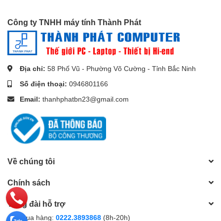
Tốc độ truyền
72 Mbps
Thông tin chung
Công ty TNHH máy tính Thành Phát
-10°C đến 45°C, độ ẩm từ 95%
Điều kiện hoạt động
trở xuống (không ngưng tụ)
Nguồn điện
DC 5V / 2A
Mức tiêu thụ điện năng
Tối đa 5W
Địa chỉ:
58 Phố Vũ - Phường Võ Cường - Tỉnh Bắc Ninh
Dải tia hồng ngoại
Tối đa 10 m
Số điện thoại:
0946801166
Kích thước
88 × 88,2 × 119 mm
Kích thước đóng gói
103 × 103 × 186 mm
Email:
thanhphatbn23@gmail.com
Trọng lượng trần
252 g
Về chúng tôi
Chính sách
Tổng đài hỗ trợ
Gọi mua hàng:
0222.3893868
(8h-20h)