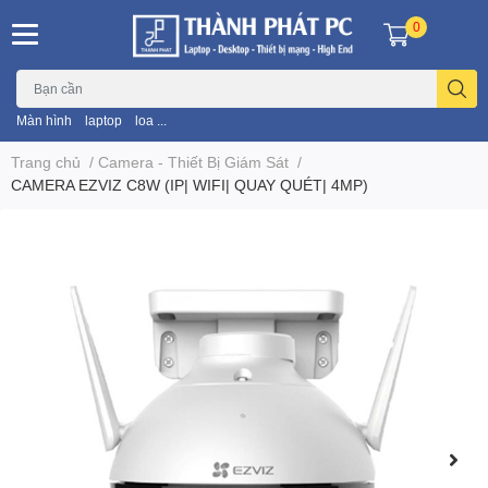
0
Màn hình
laptop
loa ...
Trang chủ
/
Camera - Thiết Bị Giám Sát
/
CAMERA EZVIZ C8W (IP| WIFI| QUAY QUÉT| 4MP)