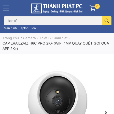
0
Màn hình
laptop
loa ...
Trang chủ
/
Camera - Thiết Bị Giám Sát
/
CAMERA EZVIZ H6C PRO 2K+ (WIFI 4MP QUAY QUÉT GỌI QUA
APP 2K+)