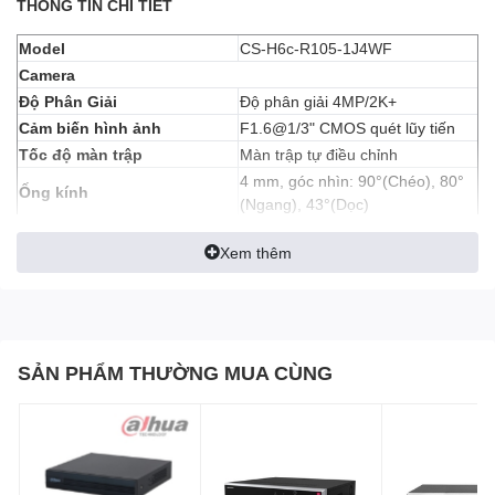
THÔNG TIN CHI TIẾT
Model
CS-H6c-R105-1J4WF
Camera
Độ Phân Giải
Độ phân giải 4MP/2K+
Cảm biến hình ảnh
F1.6@1/3" CMOS quét lũy tiến
Tốc độ màn trập
Màn trập tự điều chỉnh
4 mm, góc nhìn: 90°(Chéo), 80°
Ống kính
(Ngang), 43°(Dọc)
Ngàm ống kính
M12
Xem thêm
Bộ lọc cắt bỏ tín hiệu hồng ngoại
Ngày & đêm
chuyển đổi tự động
DNR (Giảm nhiễu kỹ thuật
DNR 3D
số)
Công nghệ WDR
WDR kỹ thuật số
SẢN PHẨM THƯỜNG MUA CÙNG
Công nghệ nén
Nén video
H.264/H.265
Bitrate của video
Bitrate tự điều chỉnh.
Hình ảnh
Độ phân giải tối đa
2560 × 1440