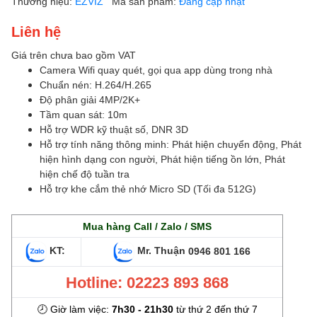
Thương hiệu:
EZVIZ
Mã sản phẩm:
Đang cập nhật
Liên hệ
Giá trên chưa bao gồm VAT
Camera Wifi quay quét, gọi qua app dùng trong nhà
Chuẩn nén: H.264/H.265
Độ phân giải 4MP/2K+
Tầm quan sát: 10m
Hỗ trợ WDR kỹ thuật số, DNR 3D
Hỗ trợ tính năng thông minh: Phát hiện chuyển động, Phát
hiện hình dạng con người, Phát hiện tiếng ồn lớn, Phát
hiện chế độ tuần tra
Hỗ trợ khe cắm thẻ nhớ Micro SD (Tối đa 512G)
Mua hàng Call / Zalo / SMS
KT:
Mr. Thuận
0946 801 166
Hotline: 02223 893 868
🕗 Giờ làm việc:
7h30 - 21h30
từ thứ 2 đến thứ 7