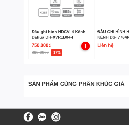
****Nếu bạn quan tâm đến s
hệ
Hotline 0946.801.166
đ
sớm nhất!
Đầu ghi hình HDCVI 4 Kênh
ĐẦU GHI HÌNH H
Dahua DH-XVR1B04-I
KÊNH DS- 7764NI
H.265+)
750.000₫
Liên hệ
899.000₫
-17%
SẢN PHẨM CÙNG PHÂN KHÚC GIÁ