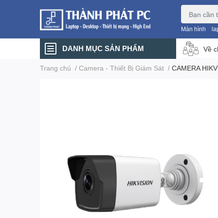
Màn hình
la
DANH MỤC SẢN PHẨM
Về c
Trang chủ
/
Camera - Thiết Bị Giám Sát
/
CAMERA HIKVI