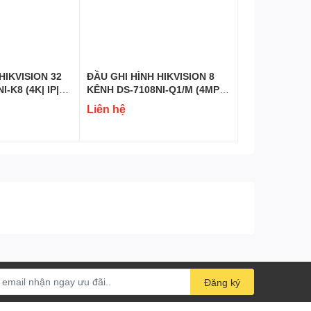
ua hàng nào, vui lòng liên
ó thể tư vấn và hỗ trợ bạn
HIKVISION 32
ĐẦU GHI HÌNH HIKVISION 8
-K8 (4K| IP|
KÊNH DS-7108NI-Q1/M (4MP|
IP| H.265+)
Liên hệ
Đăng ký