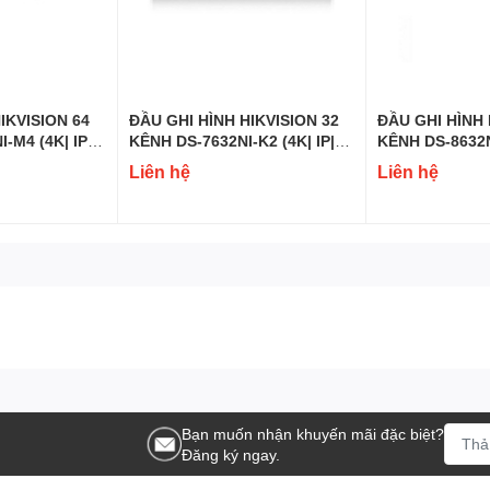
ản phẩm hoặc có bất kỳ thắc mắc m
ể đội ngũ
Thành Phát Computer
c
IKVISION 64
ĐẦU GHI HÌNH HIKVISION 32
ĐẦU GHI HÌNH 
-M4 (4K| IP|
KÊNH DS-7632NI-K2 (4K| IP|
KÊNH DS-8632NI
H.265+)
H.265+)
Liên hệ
Liên hệ
Bạn muốn nhận khuyến mãi đặc biệt?
Đăng ký ngay.