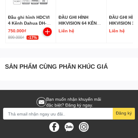
Đầu ghi hình HDCVI
ĐẦU GHI HÌNH
ĐẦU GHI HÌN
4 Kênh Dahua DH-
HIKVISION 64 KÊNH
HIKVISION 3
XVR1B04-I
DS- 7764NI-M4 (4K|
DS-7632NI-K2 
750.000₫
Liên hệ
Liên hệ
IP| H.265+)
H.265+)
899.000₫
-17%
SẢN PHẨM CÙNG PHÂN KHÚC GIÁ
Bạn muốn nhận khuyến mãi
đặc biệt? Đăng ký ngay.
Đăng ký