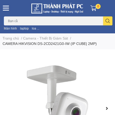
0
Màn hình
laptop
loa ...
Trang chủ
/
Camera - Thiết Bị Giám Sát
/
CAMERA HIKVISION DS-2CD2421G0-IW (IP CUBE| 2MP)