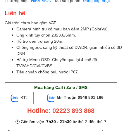
Thương hiệu:
HIKVISION
Mã sản phẩm:
Đang cập nhật
Liên hệ
Giá trên chưa bao gồm VAT
Camera hình trụ có màu ban đêm 2MP (ColorVu).
Ống kính tùy chọn 2.8/3.6/6mm.
Hỗ trợ đèn trợ sáng 20m.
Chống ngược sáng kỹ thuật số DWDR, giảm nhiễu số 3D
DNR.
Hỗ trợ Menu OSD. Chuyển qua lại 4 chế độ
TVI/AHD/CVI/CVBS
Tiêu chuẩn chống bụi, nước IP67.
Mua hàng Call / Zalo / SMS
KT:
Mr. Thuận
0946 801 166
Hotline: 02223 893 868
🕗 Giờ làm việc:
7h30 - 21h30
từ thứ 2 đến thứ 7