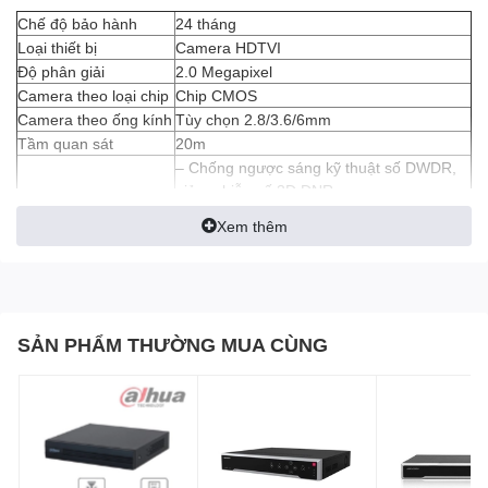
Chế độ bảo hành
24 tháng
Loại thiết bị
Camera HDTVI
Độ phân giải
2.0 Megapixel
Camera theo loại chip
Chip CMOS
Camera theo ống kính
Tùy chọn 2.8/3.6/6mm
Tầm quan sát
20m
– Chống ngược sáng kỹ thuật số DWDR,
giảm nhiễu số 3D DNR.
– Hỗ trợ Menu OSD (cài đặt thông số
Hỗ trợ
Xem thêm
camera) điều khiển từ xa. Chuyển qua lại
4 chế độ TVI/AHD/CVI/CVBS
– Tiêu chuẩn chống bụi, nước IP67.
Nguồn điện
DC 12V
SẢN PHẨM THƯỜNG MUA CÙNG
HIKVISION DS-2CE10DF0T-F
là dòng camera HD-TVI công nghệ
ColorVu giám sát ban đêm có màu, độ phân giải 2.0
megapixel.
Camera ColorVu mã DF0T
thuộc dòng sản phẩm
Turbo HD 5.0 cho giám sát siêu nhạy sáng. Với camera hồng
ngoại DS-2CE10DF0T-F này tốn ít dung lượng lưu trữ, phù hợp
với gia đình, cửa hàng, nhà xưởng,..