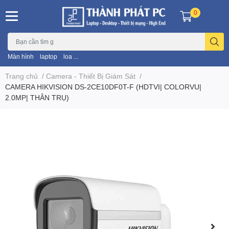
0
Màn hình
laptop
loa ...
Trang chủ
/
Camera - Thiết Bị Giám Sát
/
CAMERA HIKVISION DS-2CE10DF0T-F (HDTVI| COLORVU|
2.0MP| THÂN TRỤ)