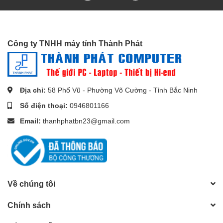
thể tư vấn và hỗ trợ bạn sớm
nhất!
Công ty TNHH máy tính Thành Phát
Địa chỉ:
58 Phố Vũ - Phường Võ Cường - Tỉnh Bắc Ninh
Số điện thoại:
0946801166
Email:
thanhphatbn23@gmail.com
Về chúng tôi
Chính sách