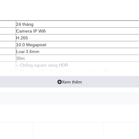
24 tháng
Camera IP Wifi
H.265
10.0 Megapixel
Loại 3.6mm
30m
– Chống ngược sáng HDR
– Đàm thoại 2 chiều với mic và loa tích hợp sẵn
– Hỗ trợ các tính năng thông minh IMOU SENSE: phát hiện chu
Xem thêm
hiện âm thanh bất thường, Smart tracking.
– Báo động chủ động bằng còi 110dB và đèn.
– Hỗ trợ kết nối Wi-Fi 6 2.4GHz, Cổng LAN
– Hỗ trợ ONVIF.
– Khe cắm thẻ nhớ Micro SD max 256GB.
– Chống bụi nước IP66
DC 12V/1A