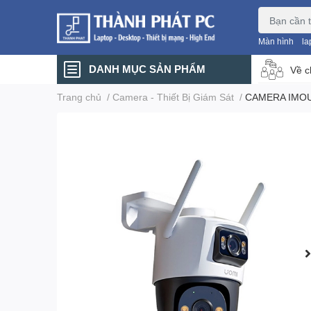
Màn hình
la
DANH MỤC SẢN PHẨM
Về c
Trang chủ
/
Camera - Thiết Bị Giám Sát
/
CAMERA IMOU 