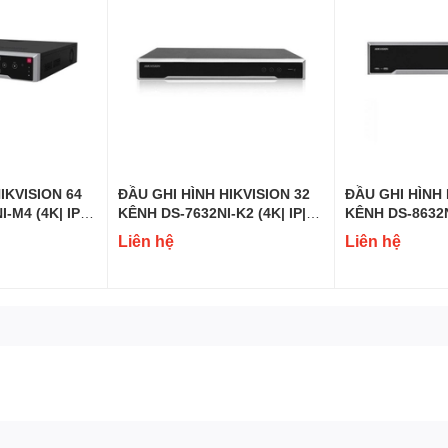
ED
2 mắt camera (1 camera cố định góc rộng nét cao và một camera q
ấp từ ngoại hình đến tính năng. Camera wifi này cung cấp khả năng g
 vừa chi tiết trong cùng một lúc. Giám sát các điểm mù mà bạn khôn
nhìn duy nhất dễ bị mất tầm nhìn Khu vực ngoài góc nhìn là điểm mù.
IKVISION 64
ĐẦU GHI HÌNH HIKVISION 32
ĐẦU GHI HÌNH 
-M4 (4K| IP|
KÊNH DS-7632NI-K2 (4K| IP|
KÊNH DS-8632NI
H.265+)
H.265+)
Liên hệ
Liên hệ