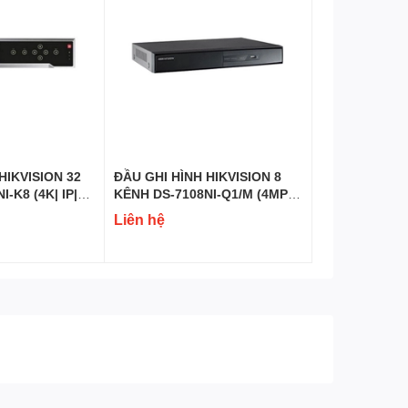
uay 360) có độ phân giải 5MP + 5MP là bản nâng cấp
iám sát trực tiếp 3MP + 3MP với lựa chọn ống kính 3,6
g thể nhìn thấy là mối nguy hiểm thực sự. Camera
HIKVISION 32
ĐẦU GHI HÌNH HIKVISION 8
-K8 (4K| IP|
KÊNH DS-7108NI-Q1/M (4MP|
IP| H.265+)
Liên hệ