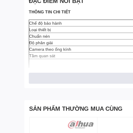
ĐẶC ĐIỂM NỔI BẬT
THÔNG TIN CHI TIẾT
Chế độ bảo hành
Loại thiết bị
Chuẩn nén
Độ phân giải
Camera theo ống kính
Tầm quan sát
Hỗ trợ
SẢN PHẨM THƯỜNG MUA CÙNG
Nguồn điện