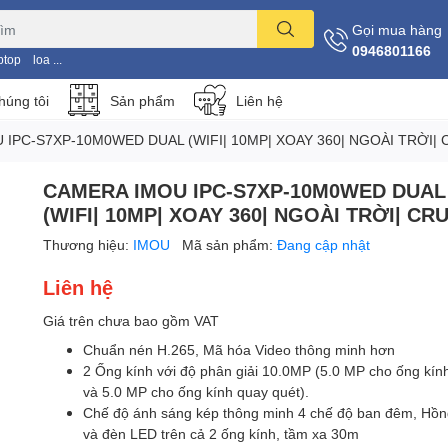
Gọi mua hàng
0946801166
ptop
loa ...
húng tôi
Sản phẩm
Liên hệ
IPC-S7XP-10M0WED DUAL (WIFI| 10MP| XOAY 360| NGOÀI TRỜI| 
CAMERA IMOU IPC-S7XP-10M0WED DUAL
(WIFI| 10MP| XOAY 360| NGOÀI TRỜI| CR
Thương hiệu:
IMOU
Mã sản phẩm:
Đang cập nhật
Liên hệ
Giá trên chưa bao gồm VAT
Chuẩn nén H.265, Mã hóa Video thông minh hơn
2 Ống kính với độ phân giải 10.0MP (5.0 MP cho ống kín
và 5.0 MP cho ống kính quay quét).
Chế độ ánh sáng kép thông minh 4 chế độ ban đêm, Hồn
và đèn LED trên cả 2 ống kính, tầm xa 30m