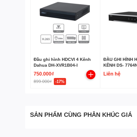
Camera iMOU Cruiser Dual 10MP IPC-S7XP-10M0W
cho camera Cruiser đã được ra mắt trước đó với nâng c
mm và 2,8mm. Cho phép khả năng giám sát vừa bao quát
giám sát thông thường chỉ có thể giám sát một trường 
Đầu ghi hình HDCVI 4 Kênh
ĐẦU GHI HÌNH H
Dahua DH-XVR1B04-I
KÊNH DS- 7764NI
H.265+)
750.000₫
Liên hệ
899.000₫
-17%
SẢN PHẨM CÙNG PHÂN KHÚC GIÁ