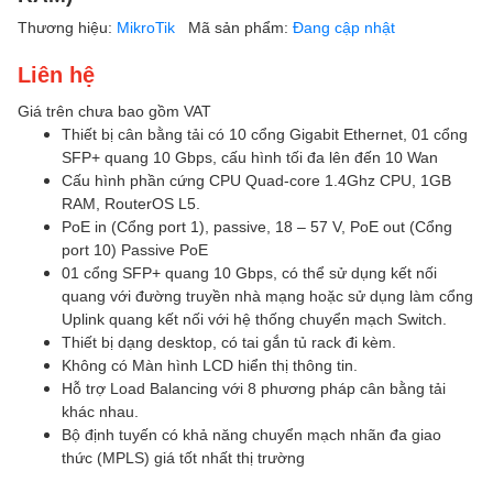
Thương hiệu:
MikroTik
Mã sản phẩm:
Đang cập nhật
Liên hệ
Giá trên chưa bao gồm VAT
Thiết bị cân bằng tải có 10 cổng Gigabit Ethernet, 01 cổng
SFP+ quang 10 Gbps, cấu hình tối đa lên đến 10 Wan
Cấu hình phần cứng CPU Quad-core 1.4Ghz CPU, 1GB
RAM, RouterOS L5.
PoE in (Cổng port 1), passive, 18 – 57 V, PoE out (Cổng
port 10) Passive PoE
01 cổng SFP+ quang 10 Gbps, có thể sử dụng kết nối
quang với đường truyền nhà mạng hoặc sử dụng làm cổng
Uplink quang kết nối với hệ thống chuyển mạch Switch.
Thiết bị dạng desktop, có tai gắn tủ rack đi kèm.
Không có Màn hình LCD hiển thị thông tin.
Hỗ trợ Load Balancing với 8 phương pháp cân bằng tải
khác nhau.
Bộ định tuyến có khả năng chuyển mạch nhãn đa giao
thức (MPLS) giá tốt nhất thị trường