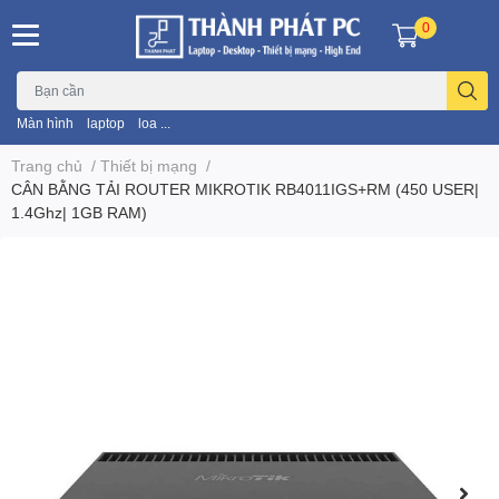
0
Màn hình
laptop
loa ...
Trang chủ
/
Thiết bị mạng
/
CÂN BẰNG TẢI ROUTER MIKROTIK RB4011IGS+RM (450 USER|
1.4Ghz| 1GB RAM)