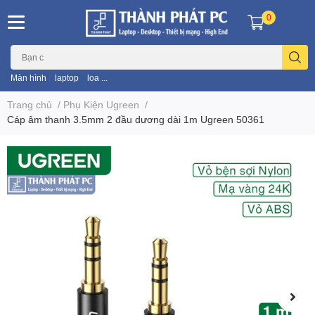
0
Màn hình
laptop
loa ...
Trang chủ
/
Phụ Kiện Ugreen
/
Cáp âm thanh 3.5mm 2 đầu dương dài 1m Ugreen 50361