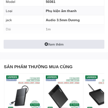
Model
50361
Loại
Phụ kiện âm thanh
jack
Audio 3.5mm Dương
Dài
1m
Chất Liệu
Hợp kim nhôm, chân mạ vàng
Xem thêm
SẢN PHẨM THƯỜNG MUA CÙNG