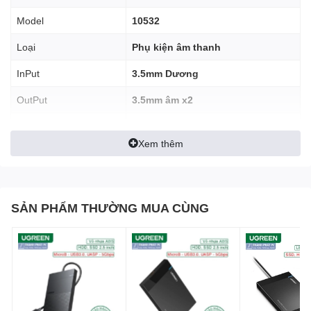
Model
10532
Loại
Phụ kiện âm thanh
InPut
3.5mm Dương
OutPut
3.5mm âm x2
Dài
20 cm
Xem thêm
Chất Liệu
Hợp kim nhôm, chân mạ vàng
SẢN PHẨM THƯỜNG MUA CÙNG
Cáp dài 20cm
1 đầu 3.5mm dương, 2 đầu 3.5mm âm