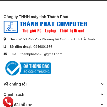
Công ty TNHH máy tính Thành Phát
***Nếu bạn quan tâm đến sản phẩm hoặc có bất kỳ thắc mắc
mua hàng nào, vui lòng liên hệ Hotline
0946.801.166
để đội
ngũ
Thành Phát Computer
có thể tư vấn và hỗ trợ bạn sớm
Địa chỉ:
58 Phố Vũ - Phường Võ Cường - Tỉnh Bắc Ninh
nhất!
Số điện thoại:
0946801166
----------
Email:
thanhphatbn23@gmail.com
***Để có thêm nhiều ưu đãi và cơ hội giảm giá, bạn có thể đặt
hàng qua
:
Shopee
Về chúng tôi
Chính sách
Tổng đài hỗ trợ