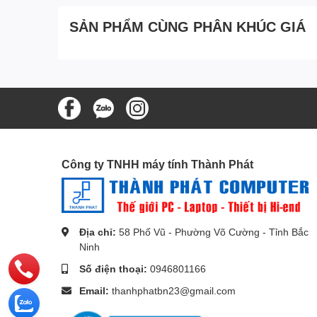
SẢN PHẨM CÙNG PHÂN KHÚC GIÁ
Cho phép bạn ngay lập tức cắm điện thoại di động ho
bạn có thể tận hưởng các video ca nhạc,phim,game... 
Chuyển đổi tin hiệu qua lại giữa micro HDMI v
Cáp có một đầu chuẩn Micro HDMI và một đầu 
Chuyển từ cổng Micro HDMI trên điện thoại, máy 
Cổng Micro HDMI thường được tích hợp trên điện
Cáp được làm bằng chất liệu tốt, với lõi đồng n
Công ty TNHH máy tính Thành Phát
nghiệt, đảm bảo tín hiêu truyền dẫn tốt nhất
Địa chỉ:
58 Phố Vũ - Phường Võ Cường - Tỉnh Bắc
Ninh
Số điện thoại:
0946801166
Email:
thanhphatbn23@gmail.com