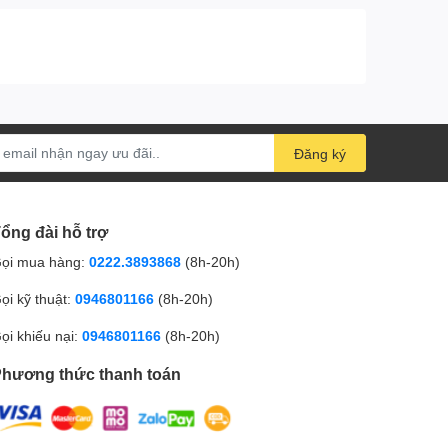
Đăng ký
ổng đài hỗ trợ
ọi mua hàng:
0222.3893868
(8h-20h)
ọi kỹ thuật:
0946801166
(8h-20h)
ọi khiếu nại:
0946801166
(8h-20h)
hương thức thanh toán