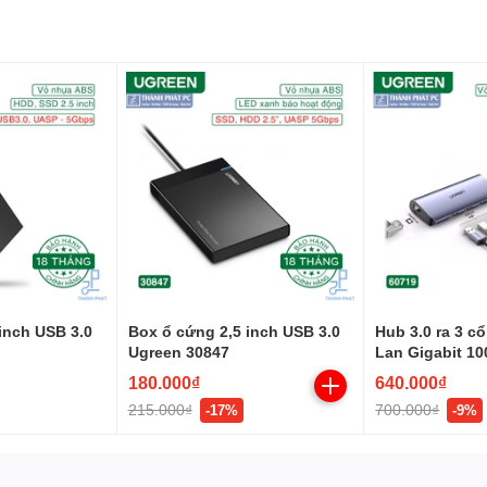
inch USB 3.0
Box ổ cứng 2,5 inch USB 3.0
Hub 3.0 ra 3 c
Ugreen 30847
Lan Gigabit 1
Ugreen 60719
180.000₫
640.000₫
215.000₫
700.000₫
-17%
-9%