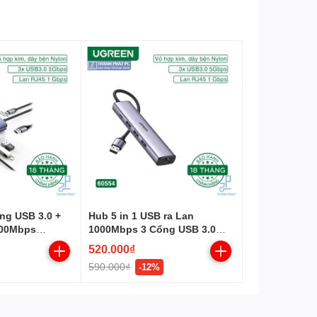
ổng USB 3.0 +
Hub 5 in 1 USB ra Lan
000Mbps
1000Mbps 3 Cổng USB 3.0
Ugreen 60554
520.000₫
590.000₫
-12%