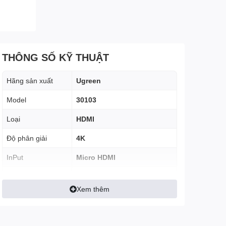
THÔNG SỐ KỸ THUẬT
Hãng sản xuất
Ugreen
Model
30103
Loại
HDMI
Độ phân giải
4K
InPut
Micro HDMI
OutPut
HDMI
Xem thêm
Chiều dài
2m
Lõi đồng, PVC, tiếp xúc mạ
Chất Liệu
vàng