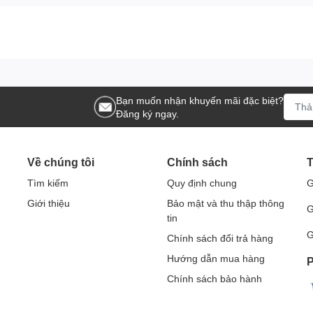
ặc playbook của bạn vào bất kỳ man` hình LCD có cổng HDMI đê
chất lượng cao.
à HDMI đầu cáp mạ Vàng 24k
Bạn muốn nhận khuyến mãi đặc biệt?
chuẩn HDMI
Đăng ký ngay.
ảnh sang HDMI trên màn hình, tivi... và ngược lại.
 thoại Sony, Nokia, máy ảnh Nikon, Canon...
guyên chất, vỏ bọc nhựa mềm có khả chịu được thời tiết khắc
Về chúng tôi
Chính sách
T
Tìm kiếm
Quy định chung
G
Giới thiệu
Bảo mật và thu thập thông
G
tin
G
Chính sách đổi trả hàng
Hướng dẫn mua hàng
P
Chính sách bảo hành