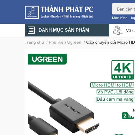
Màn hình
la
DANH MỤC SẢN PHẨM
Về c
Trang chủ
/
Phụ Kiện Ugreen
/
Cáp chuyển đổi Micro H