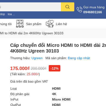
Gọi mua hàng
0946801166
ptop
loa ...
húng tôi
Sản phẩm
Liên hệ
DMI to HDMI dài 2m 4K60Hz Ugreen 30103
Cáp chuyển đổi Micro HDMI to HDMI dài 
4K60Hz Ugreen 30103
Thương hiệu:
Ugreen
Mã sản phẩm:
Đang cập nhật
175.000₫
200.000₫
-12%
(Tiết kiệm:
25.000₫
)
Giá trên đã bao gồm VAT
Loại
HDMI
Độ phân giải
4K
InPut
Micro HDMI
OutPut
HDMI