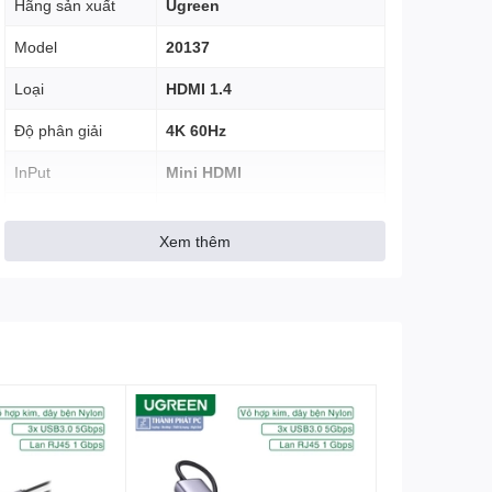
Hãng sản xuất
Ugreen
Model
20137
Loại
HDMI 1.4
Độ phân giải
4K 60Hz
InPut
Mini HDMI
OutPut
HDMI âm
Xem thêm
Chiều dài
20cm
1-5M：30AWG OD7.3MM
Đường kính dây
Băng thông
10,2 Gb/s
PVC, chuẩn 19+1, Đầu cắm
Chất Liệu
được mạ vàng chống nhiễu
Màu sắc
Đen