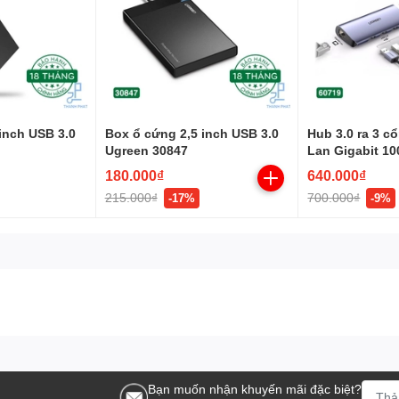
inch USB 3.0
Box ổ cứng 2,5 inch USB 3.0
Hub 3.0 ra 3 c
Ugreen 30847
Lan Gigabit 1
Ugreen 60719
180.000₫
640.000₫
215.000₫
700.000₫
-17%
-9%
him, máy nghe nhạc MP3 …sang màn hình lớn HDTV, Ti vi, máy
Bạn muốn nhận khuyến mãi đặc biệt?