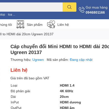
Gọi mua hàng
0946801166
ptop
loa ...
húng tôi
Sản phẩm
Liên hệ
MI to HDMI dài 20cm Ugreen 20137
Cáp chuyển đổi Mini HDMI to HDMI dài 2
Ugreen 20137
Thương hiệu:
Ugreen
Mã sản phẩm:
Đang cập nhật
Liên hệ
Giá trên đã bao gồm VAT
Loại
HDMI 1.4
Độ phân giải
4K 60Hz
Dài
20cm
InPut
HDMI dương
OutPut
HDMI âm