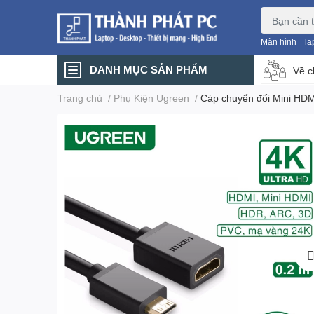
Màn hình
la
DANH MỤC SẢN PHẨM
Về c
Trang chủ
/
Phụ Kiện Ugreen
/
Cáp chuyển đổi Mini HD