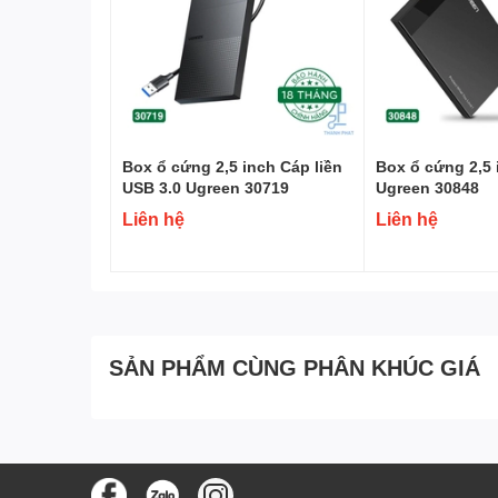
Box ổ cứng 2,5 inch Cáp liền
Box ổ cứng 2,5 
USB 3.0 Ugreen 30719
Ugreen 30848
Liên hệ
Liên hệ
SẢN PHẨM CÙNG PHÂN KHÚC GIÁ
Kết nối các thiết bị máy ảnh kĩ thuật số, máy quay p
chiếu…