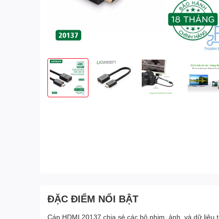
ĐẶC ĐIỂM NỔI BẬT
Cáp HDMI 20137 chia sẻ các bộ phim, ảnh, và dữ liệu