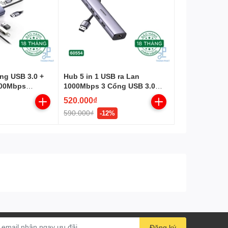
Đóng gói
1.5m-5m: Túi Zip
10-20m: Cuộn đóng hộp
ổng USB 3.0 +
Hub 5 in 1 USB ra Lan
000Mbps
1000Mbps 3 Cổng USB 3.0
Ugreen 60554
520.000₫
590.000₫
-12%
Đăng ký