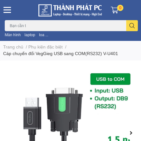
0
Màn hình
laptop
loa ...
Trang chủ
/
Phụ kiện đặc biệt
/
Cáp chuyển đổi VegGieg USB sang COM(RS232) V-U401