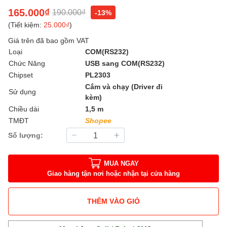
165.000₫
190.000₫
-13%
(Tiết kiệm:
25.000₫
)
Giá trên đã bao gồm VAT
Loại
COM(RS232)
Chức Năng
USB sang COM(RS232)
Chipset
PL2303
Cắm và chạy (Driver đi
Sử dụng
kèm)
Chiều dài
1,5 m
TMĐT
Shopee
Số lượng:
MUA NGAY
Giao hàng tận nơi hoặc nhận tại cửa hàng
THÊM VÀO GIỎ