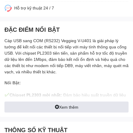
Hỗ trợ kỹ thuật 24 / 7
ĐẶC ĐIỂM NỔI BẬT
Cáp USB sang COM (RS232) Veggieg V-U401 là giải pháp lý
tưởng để kết nối các thiết bị nối tiếp với máy tính thông qua cổng
USB. Với chipset PL2303 tiên tiến, sản phẩm hỗ trợ tốc độ truyền
dữ liệu lên đến 1Mbps, đảm bảo kết nối ổn định và hiệu quả cho
các thiết bị như modem nối tiếp DB9, máy viết nhãn, máy quét mã
vạch, và nhiều thiết bị khác.
Nổi Bật:
✔️
Chipset PL2303 mới nhất:
Đảm bảo hiệu suất truyền dữ liệu
cao và ổn định.
Xem thêm
✔️
Tốc độ truyền dữ liệu tối đa:
Lên đến 1Mbps, cho phép
truyền tải dữ liệu nhanh chóng và hiệu quả.
✔️
Dây dẫn đồng đóng hộp:
Cáp có dây dẫn đồng và bảo vệ ba
THÔNG SỐ KỸ THUẬT
lớp, đảm bảo tốc độ truyền dữ liệu tốt nhất và giảm thiểu nhiễu.