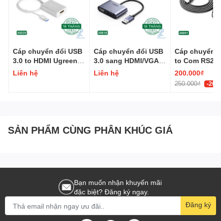
nhất!
----------
***Để có thêm nhiều ưu đãi và cơ hội giảm giá, bạn có thể đặt
hàng qua
:
Shopee
Cáp chuyển đổi USB
Cáp chuyển đổi USB
Cáp chuyển đ
3.0 to HDMI Ugreen
3.0 sang HDMI/VGA
to Com RS232
40229
1080P60Hz Ugreen
1,5m Ugreen 
Liên hệ
Liên hệ
200.000₫
20518
250.000₫
-20%
SẢN PHẨM CÙNG PHÂN KHÚC GIÁ
Bạn muốn nhận khuyến mãi
đặc biệt? Đăng ký ngay.
Đăng ký