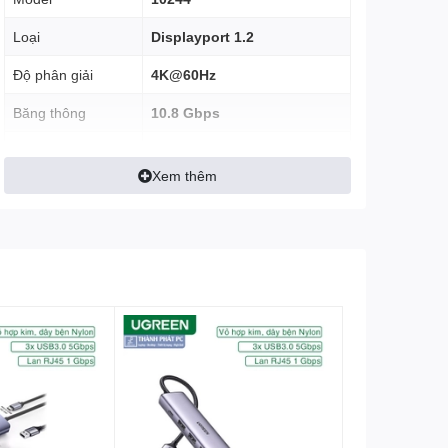
Loại
Displayport 1.2
Độ phân giải
4K@60Hz
Băng thông
10.8 Gbps
Chiều dài
1m
Xem thêm
Nhựa PVC, lõi đồng mạ
Chất Liệu
vàng
Màu
Đen