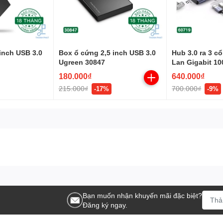
inch USB 3.0
Box ổ cứng 2,5 inch USB 3.0
Hub 3.0 ra 3 c
Ugreen 30847
Lan Gigabit 1
Ugreen 60719
180.000₫
640.000₫
215.000₫
700.000₫
-17%
-9%
Bạn muốn nhận khuyến mãi đặc biệt?
Đăng ký ngay.
với nhau.