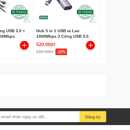
ổng USB 3.0 +
Hub 5 in 1 USB ra Lan
000Mbps
1000Mbps 3 Cổng USB 3.0
Ugreen 60554
520.000₫
590.000₫
-12%
Đăng ký