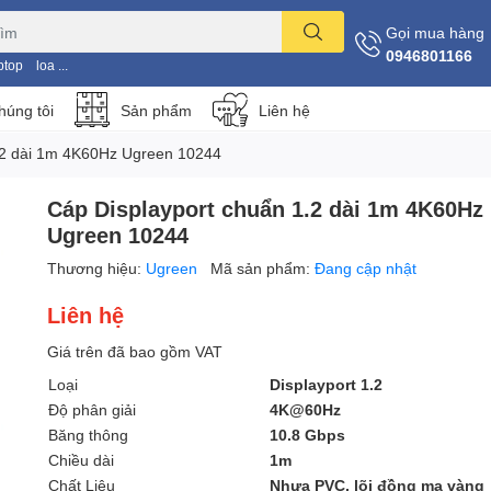
Gọi mua hàng
0946801166
ptop
loa ...
húng tôi
Sản phẩm
Liên hệ
.2 dài 1m 4K60Hz Ugreen 10244
Cáp Displayport chuẩn 1.2 dài 1m 4K60Hz
Ugreen 10244
Thương hiệu:
Ugreen
Mã sản phẩm:
Đang cập nhật
Liên hệ
Giá trên đã bao gồm VAT
Loại
Displayport 1.2
Độ phân giải
4K@60Hz
Băng thông
10.8 Gbps
Chiều dài
1m
Chất Liệu
Nhựa PVC, lõi đồng mạ vàng