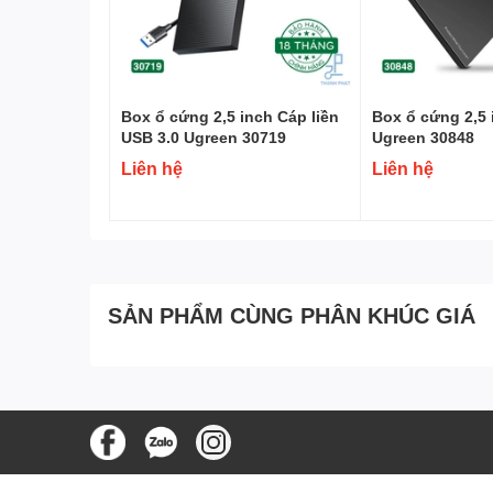
Box ổ cứng 2,5 inch Cáp liền
Box ổ cứng 2,5 
USB 3.0 Ugreen 30719
Ugreen 30848
Liên hệ
Liên hệ
SẢN PHẨM CÙNG PHÂN KHÚC GIÁ
Điện áp:
5V
Chiều dài cáp:
1 met
Vật liệu siêu bền
Mầu sắc
: Đen
Cho tín hiệu truyền dữ liệu ổn định và bền vững.
Hỗ trợ hiệu quả trong việc ghép nhiều màn hình 
Hỗ trợ 1 chiều đơn kênh, kết nối 4 dây.