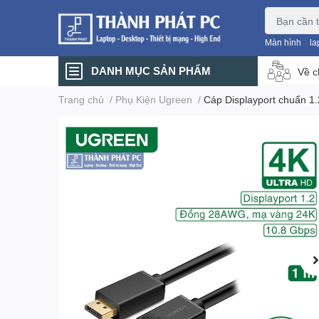
Màn hình
la
DANH MỤC SẢN PHẨM
Về c
Trang chủ
/
Phụ Kiện Ugreen
/
Cáp Displayport chuẩn 1