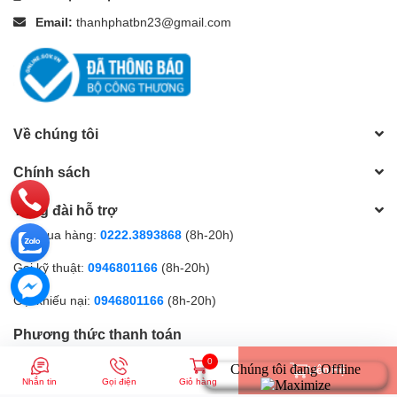
Email:
thanhphatbn23@gmail.com
Về chúng tôi
Chính sách
Tổng đài hỗ trợ
Gọi mua hàng:
0222.3893868
(8h-20h)
Gọi kỹ thuật:
0946801166
(8h-20h)
Gọi khiếu nại:
0946801166
(8h-20h)
Phương thức thanh toán
0
Liên Hệ
Tốc độ truyền tín hiệu hình ảnh cực cao lên đến 21.6 Gbps
Nhắn tin
Gọi điện
Giỏ hàng
Thân cáp mềm và uyển chuyển, dễ dàng kéo dây dù ở nơi