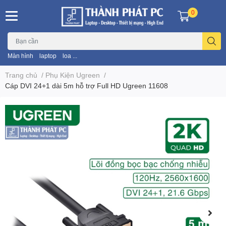
0
Màn hình
laptop
loa ...
Trang chủ
/
Phụ Kiện Ugreen
/
Cáp DVI 24+1 dài 5m hỗ trợ Full HD Ugreen 11608