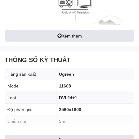
Xem thêm
THÔNG SỐ KỸ THUẬT
Hãng sản xuất
Ugreen
Model
11608
Loại
DVI 24+1
Độ phân giải
2560x1600
Chiều dài
5m
Lõi đồng, vỏ ABS, tiếp xúc mạ
Chất Liệu