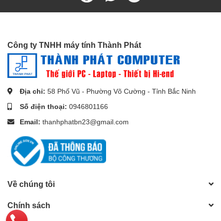
Hỗ trợ Ethernet
- cho phép chia sẻ dữ liệu giữa các thiết bị
kết nối mà không cần cáp Ethernet riêng biệt.
Công ty TNHH máy tính Thành Phát
Cổng kết nối:
Chân cắm mạ vàng 24K
Hỗ trợ âm thanh hai chiều với hệ thông âm thanh Surround
Địa chỉ:
58 Phố Vũ - Phường Võ Cường - Tỉnh Bắc Ninh
Số điện thoại:
0946801166
Email:
thanhphatbn23@gmail.com
Về chúng tôi
Chính sách