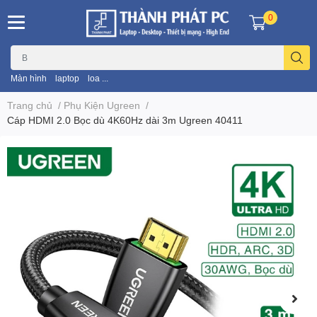
0
Màn hình
laptop
loa ...
Trang chủ
/
Phụ Kiện Ugreen
/
Cáp HDMI 2.0 Bọc dù 4K60Hz dài 3m Ugreen 40411