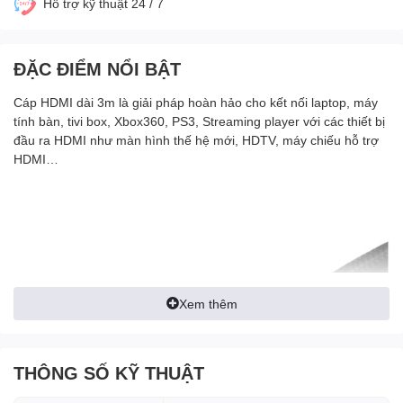
Hỗ trợ kỹ thuật 24 / 7
ĐẶC ĐIỂM NỔI BẬT
Cáp HDMI dài 3m là giải pháp hoàn hảo cho kết nối laptop, máy
tính bàn, tivi box, Xbox360, PS3, Streaming player với các thiết bị
đầu ra HDMI như màn hình thế hệ mới, HDTV, máy chiếu hỗ trợ
HDMI…
Xem thêm
THÔNG SỐ KỸ THUẬT