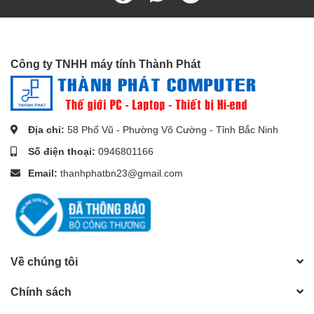
liên kết HDMI, cho phép người dùng tận dụng đầy đủ các
thiết bị IP-kích hoạt của họ mà không cần cáp Ethernet
riêng biệt.
Công ty TNHH máy tính Thành Phát
Địa chỉ:
58 Phố Vũ - Phường Võ Cường - Tỉnh Bắc Ninh
Số điện thoại:
0946801166
Email:
thanhphatbn23@gmail.com
Về chúng tôi
Chính sách
Cho phép TV HDMI kết nối với một thiết bị để gửi dữ liệu