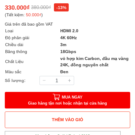
330.000₫
380.000₫
-13%
(Tiết kiệm:
50.000₫
)
Giá trên đã bao gồm VAT
Loại
HDMI 2.0
Độ phân giải
4K 60Hz
Chiều dài
3m
Băng thông
18Gbps
vỏ hợp kim Carbon, đầu mạ vàng
Chất Liệu
24K, đồng nguyên chất
Màu sắc
Đen
Số lượng:
MUA NGAY
Giao hàng tận nơi hoặc nhận tại cửa hàng
THÊM VÀO GIỎ