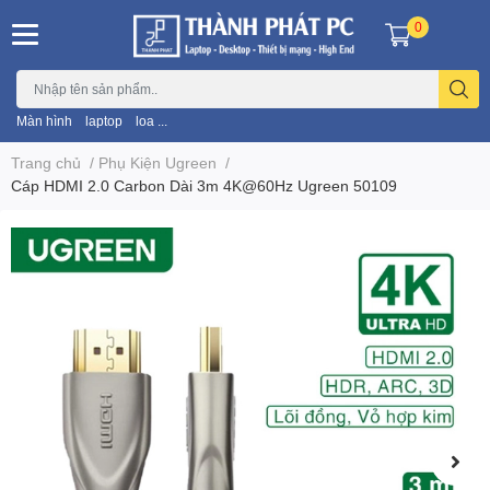
0
Màn hình
laptop
loa ...
Trang chủ
/
Phụ Kiện Ugreen
/
Cáp HDMI 2.0 Carbon Dài 3m 4K@60Hz Ugreen 50109