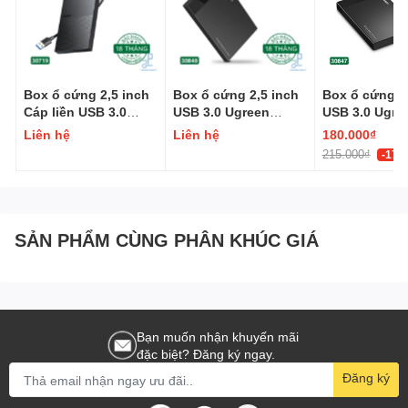
Box ổ cứng 2,5 inch
Box ổ cứng 2,5 inch
Box ổ cứng 2
Cáp liền USB 3.0
USB 3.0 Ugreen
USB 3.0 Ugre
Ugreen 30719
30848
30847
Liên hệ
Liên hệ
180.000₫
215.000₫
-17%
SẢN PHẨM CÙNG PHÂN KHÚC GIÁ
Bạn muốn nhận khuyến mãi
đặc biệt? Đăng ký ngay.
Kết nối TV 4K / HD với đầu Blu-Ray / DVD, Xbox, Play Station, PC
Đăng ký
và các thiết bị HDMI khác