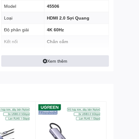
Model
45506
Loại
HDMI 2.0 Sợi Quang
Độ phân giải
4K 60Hz
Kết nối
Chân cắm
Chiều dài
25m
Xem thêm
Băng thông
18Gbps
Sợi Quang, Hợp kim
Chất Liệu
kẽm, đầu mạ vàng 24K,
đồng nguyên chất
Màu sắc
Đen
Đóng gói
1.5m-5m: Túi Zip
10-20m: Cuộn đóng hộp