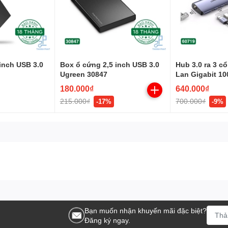
inch USB 3.0
Box ổ cứng 2,5 inch USB 3.0
Hub 3.0 ra 3 c
Ugreen 30847
Lan Gigabit 1
Ugreen 60719
180.000₫
640.000₫
215.000₫
700.000₫
-17%
-9%
 hỗ trợ truyền hình ảnh và âm thanh chất lượng cao lên đến độ
Bạn muốn nhận khuyến mãi đặc biệt?
Đăng ký ngay.