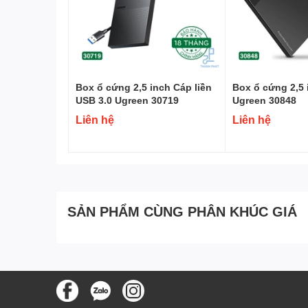
Box ổ cứng 2,5 inch Cáp liền
Box ổ cứng 2,5 
USB 3.0 Ugreen 30719
Ugreen 30848
Liên hệ
Liên hệ
SẢN PHẨM CÙNG PHÂN KHÚC GIÁ
Với chuẩn HDMI 2.0 và băng thông lên tới 18Gbps, cáp
phân giải 4K Ultra HD @60Hz.