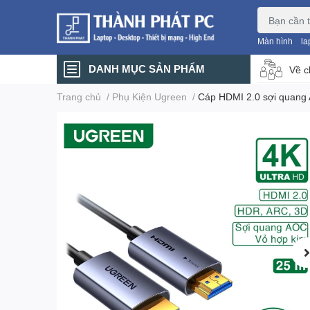
Màn hình
la
DANH MỤC SẢN PHẨM
Về c
Trang chủ
/
Phụ Kiện Ugreen
/
Cáp HDMI 2.0 sợi quan