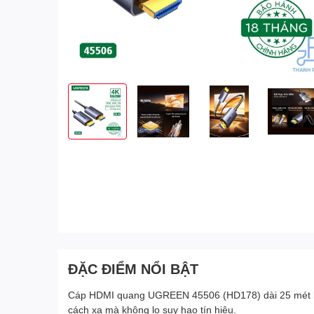
ĐẶC ĐIỂM NỔI BẬT
Cáp HDMI quang UGREEN 45506 (HD178) dài 25 mét là g
cách xa mà không lo suy hao tín hiệu.