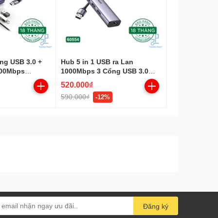
ổng USB 3.0 +
Hub 5 in 1 USB ra Lan
000Mbps
1000Mbps 3 Cổng USB 3.0
Ugreen 60554
520.000₫
590.000₫
-12%
Đăng ký