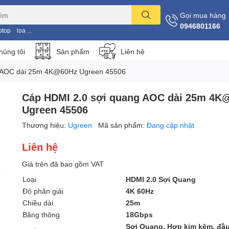
Gọi mua hàng
0946801166
ptop
loa ...
húng tôi
Sản phẩm
Liên hệ
g AOC dài 25m 4K@60Hz Ugreen 45506
Cáp HDMI 2.0 sợi quang AOC dài 25m 4K
Ugreen 45506
Thương hiệu:
Ugreen
Mã sản phẩm:
Đang cập nhật
Liên hệ
Giá trên đã bao gồm VAT
Loại
HDMI 2.0 Sợi Quang
Độ phân giải
4K 60Hz
Chiều dài
25m
Băng thông
18Gbps
Sợi Quang, Hợp kim kẽm, đầ