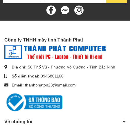
Chế độ độ trễ thấp tự động và chuyển đổi phương tiện nhanh
chóng cho phim và video sử dụng cơ chế HDMI VRR để loại bỏ
khoảng thời gian mất điện khi thiết bị Nguồn HDMI chuyển chế độ
video của nó
Công ty TNHH máy tính Thành Phát
Địa chỉ:
58 Phố Vũ - Phường Võ Cường - Tỉnh Bắc Ninh
Số điện thoại:
0946801166
Email:
thanhphatbn23@gmail.com
Về chúng tôi