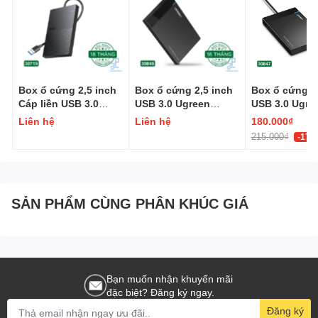
10-20m: Cuộn đóng hộp
Box ổ cứng 2,5 inch
Box ổ cứng 2,5 inch
Box ổ cứng 2
Cáp liền USB 3.0
USB 3.0 Ugreen
USB 3.0 Ugre
Ugreen 30719
30848
30847
Liên hệ
Liên hệ
180.000₫
215.000₫
-17%
SẢN PHẨM CÙNG PHÂN KHÚC GIÁ
Bạn muốn nhận khuyến mãi
đặc biệt? Đăng ký ngay.
Đăng ký