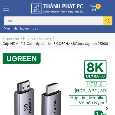
0
Màn hình
laptop
loa ...
Trang chủ
/
Phụ Kiện Ugreen
/
Cáp HDMI 2.1 Cao cấp dài 1m 8K@60Hz 48Gbps Ugreen 25908