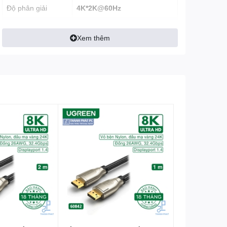
Độ phân giải
4K*2K@60Hz
Màu sắc
Đen
Xem thêm
Kết nối
Chân cắm
20m, 25m, 30m, 40m, 50m,
Chiều dài
60m, 70m, 100m
Đường kính dây
OD4.5mm
Hợp kim, vỏ PVC, Sợi
Chất Liệu
quang
Đóng gói
Cuộn đóng hộp