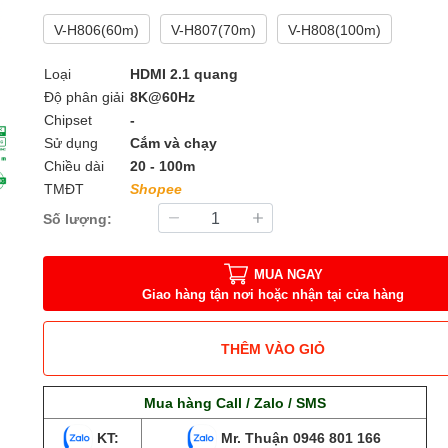
V-H806(60m)
V-H807(70m)
V-H808(100m)
Loại
HDMI 2.1 quang
Độ phân giải
8K@60Hz
Chipset
-
Sử dụng
Cắm và chạy
Chiều dài
20 - 100m
TMĐT
Shopee
Số lượng:
MUA NGAY
Giao hàng tận nơi hoặc nhận tại cửa hàng
THÊM VÀO GIỎ
Mua hàng Call / Zalo / SMS
KT:
Mr. Thuận
0946 801 166