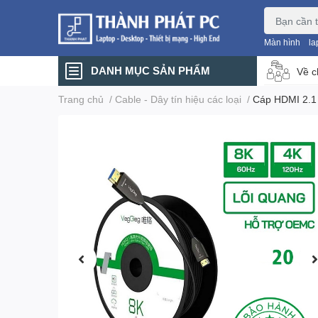
Màn hình
la
DANH MỤC SẢN PHẨM
Về c
Trang chủ
/
Cable - Dây tín hiệu các loại
/
Cáp HDMI 2.1