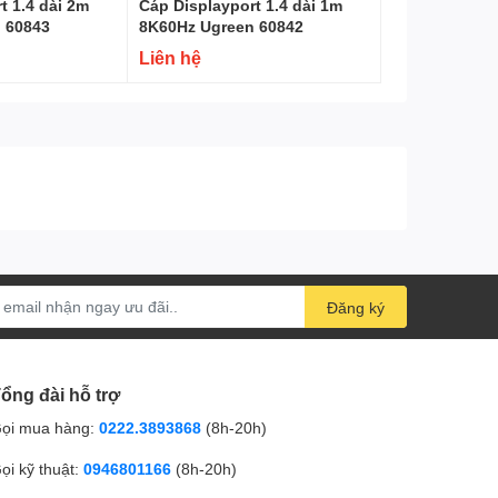
t 1.4 dài 2m
Cáp Displayport 1.4 dài 1m
 60843
8K60Hz Ugreen 60842
Liên hệ
Đăng ký
ổng đài hỗ trợ
ọi mua hàng:
0222.3893868
(8h-20h)
ọi kỹ thuật:
0946801166
(8h-20h)