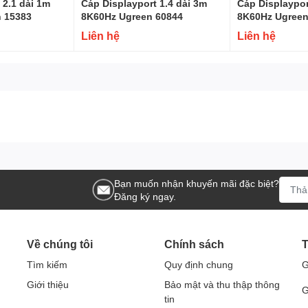
 2.1 dài 1m
Cáp Displayport 1.4 dài 3m
Cáp Displaypor
 15383
8K60Hz Ugreen 60844
8K60Hz Ugreen
Liên hệ
Liên hệ
Bạn muốn nhận khuyến mãi đặc biệt?
Đăng ký ngay.
.1 Veggieg hỗ trợ độ phân giải cao nhất hiện nay, lên tới
, màu sắc chân thực, lý tưởng cho việc xem phim, chơi game
Về chúng tôi
Chính sách
T
Tìm kiếm
Quy định chung
G
(OD) 4,5mm, cáp có thiết kế linh hoạt, dễ dàng lắp đặt mà
Giới thiệu
Bảo mật và thu thập thông
 PVC cao cấp giúp cáp bền bỉ và chống chịu tốt với các tác
G
tin