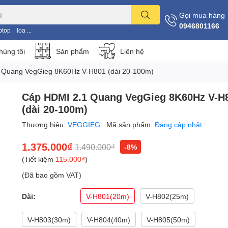
Gọi mua hàng
0946801166
ptop
loa ...
húng tôi
Sản phẩm
Liên hệ
 Quang VegGieg 8K60Hz V-H801 (dài 20-100m)
Cáp HDMI 2.1 Quang VegGieg 8K60Hz V-H
(dài 20-100m)
Thương hiệu:
VEGGIEG
Mã sản phẩm:
Đang cập nhật
1.375.000₫
1.490.000₫
-8%
(Tiết kiệm
115.000₫
)
(Đã bao gồm VAT)
Dài:
V-H801(20m)
V-H802(25m)
V-H803(30m)
V-H804(40m)
V-H805(50m)