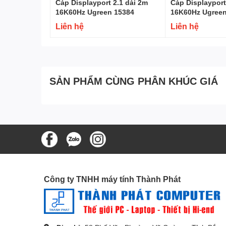
Cáp Displayport 2.1 dài 2m
Cáp Displayport
16K60Hz Ugreen 15384
16K60Hz Ugreen
Liên hệ
Liên hệ
SẢN PHẨM CÙNG PHÂN KHÚC GIÁ
Đặc điểm:
✔️
Hỗ trợ độ phân giải 8K Siêu Nét:
Cáp HDMI quang 2
8K*4K, 60Hz. Điều này mang đến hình ảnh siêu sắc nét
và trình chiếu nội dung đa phương tiện.
Công ty TNHH máy tính Thành Phát
✔️
Thiết kế Cao Cấp và Bền Bỉ:
Với đường kính ngoài 
không gây cồng kềnh. Vật liệu hợp kim kẽm cùng vỏ bọc
động từ môi trường.