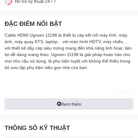
Hỗ trợ kỹ thuật 24 / 7
ĐẶC ĐIỂM NỔI BẬT
Cable HDMI Ugreen 11198 là thiết bị cáp kết nối máy tính, máy
ảnh, máy quay KTS, laptop... với màn hình HDTV, máy chiếu...
với thiết kế dây cáp siêu mỏng mang đến khả năng linh hoạt, tiện
lợi dễ dàng mang theo. Ugreen 11198 là giải pháp hoàn hảo cho
mọi nhu cầu sử dụng, là phụ kiện tuyệt vời không thể thiếu trong
bộ sưu tập phụ kiện siêu gọn nhẹ của bạn.
Xem thêm
THÔNG SỐ KỸ THUẬT