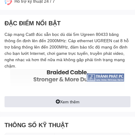
Hỗ trợ kỹ thuật 24 / 7
ĐẶC ĐIỂM NỔI BẬT
Cáp mạng Cat8 đúc sẵn bọc dù dài 5m Ugreen 80433 băng
thông ổn định lên đến 2000MHz: Cáp ethernet UGREEN cat 8 hỗ
trợ băng thông lên đến 2000MHz, đảm bảo tốc độ mạng ổn định
cho bạn lướt Internet, chơi game trực tuyến, truyền phát video,
nghe nhạc và hơn thế nữa mà không gặp phải tình trạng mạng
chậm.
Xem thêm
THÔNG SỐ KỸ THUẬT