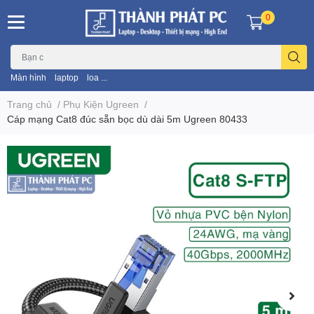
0
Màn hình
laptop
loa ...
Trang chủ
/
Phụ Kiện Ugreen
/
Cáp mạng Cat8 đúc sẵn bọc dù dài 5m Ugreen 80433