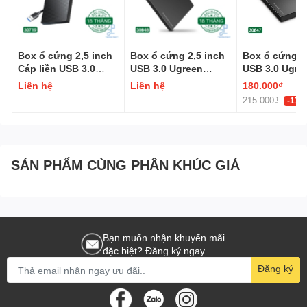
Box ổ cứng 2,5 inch
Box ổ cứng 2,5 inch
Box ổ cứng 2
Cáp liền USB 3.0
USB 3.0 Ugreen
USB 3.0 Ugre
Ugreen 30719
30848
30847
Liên hệ
Liên hệ
180.000₫
215.000₫
-17%
SẢN PHẨM CÙNG PHÂN KHÚC GIÁ
Bạn muốn nhận khuyến mãi
đặc biệt? Đăng ký ngay.
Đăng ký
Tương thích rộng rãi: tương thích với bộ chuyển mạng, bộ định