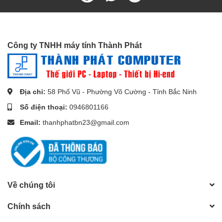
tuyến, ADSL, bộ điều hợp mạng, trung tâm, modem, trạm chơi
game PS5, PS3, PS4, x-box 360, bảng vá lỗi và các ứng dụng
máy chủ khác, điện toán đám mây hoặc trung tâm dữ liệu.
Công ty TNHH máy tính Thành Phát
Địa chỉ:
58 Phố Vũ - Phường Võ Cường - Tỉnh Bắc Ninh
Số điện thoại:
0946801166
Email:
thanhphatbn23@gmail.com
Về chúng tôi
Chính sách