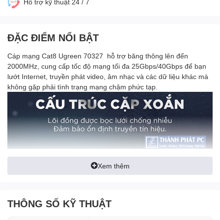
Hỗ trợ kỹ thuật 24 / 7
ĐẶC ĐIỂM NỔI BẬT
Cáp mạng Cat8 Ugreen 70327 hỗ trợ băng thông lên đến
2000MHz, cung cấp tốc độ mạng tối đa 25Gbps/40Gbps để bạn
lướt Internet, truyền phát video, âm nhạc và các dữ liệu khác mà
không gặp phải tình trạng mạng chậm phức tạp.
Xem thêm
THÔNG SỐ KỸ THUẬT