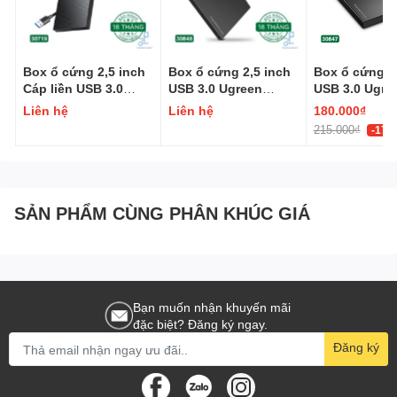
Box ổ cứng 2,5 inch
Box ổ cứng 2,5 inch
Box ổ cứng 2
Cáp liền USB 3.0
USB 3.0 Ugreen
USB 3.0 Ugre
Ugreen 30719
30848
30847
Liên hệ
Liên hệ
180.000₫
215.000₫
-17%
SẢN PHẨM CÙNG PHÂN KHÚC GIÁ
Bạn muốn nhận khuyến mãi
đặc biệt? Đăng ký ngay.
Đăng ký