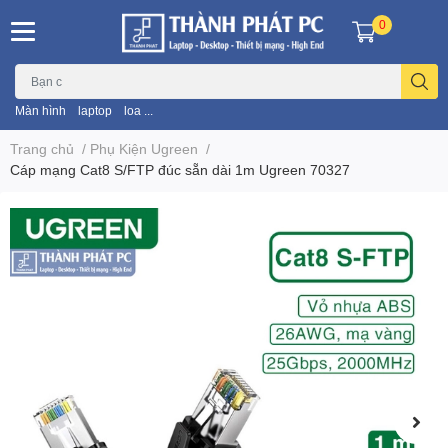
0
Màn hình
laptop
loa ...
Trang chủ
/
Phụ Kiện Ugreen
/
Cáp mạng Cat8 S/FTP đúc sẵn dài 1m Ugreen 70327