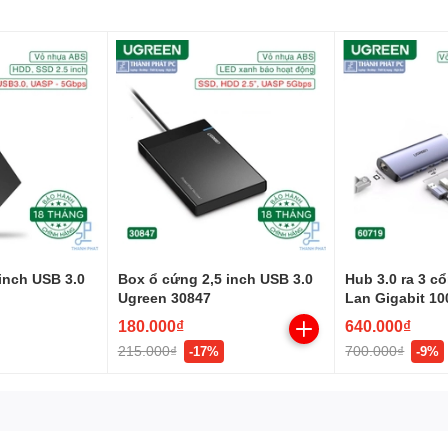
inch USB 3.0
Box ổ cứng 2,5 inch USB 3.0
Hub 3.0 ra 3 c
Ugreen 30847
Lan Gigabit 1
Ugreen 60719
180.000₫
640.000₫
215.000₫
700.000₫
-17%
-9%