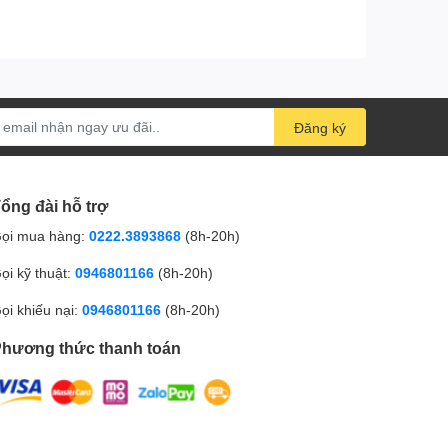
Đăng ký
ổng đài hỗ trợ
ọi mua hàng:
0222.3893868
(8h-20h)
ọi kỹ thuật:
0946801166
(8h-20h)
ọi khiếu nại:
0946801166
(8h-20h)
hương thức thanh toán