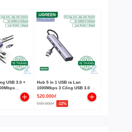
ổng USB 3.0 +
Hub 5 in 1 USB ra Lan
000Mbps
1000Mbps 3 Cổng USB 3.0
Ugreen 60554
520.000₫
590.000₫
-12%