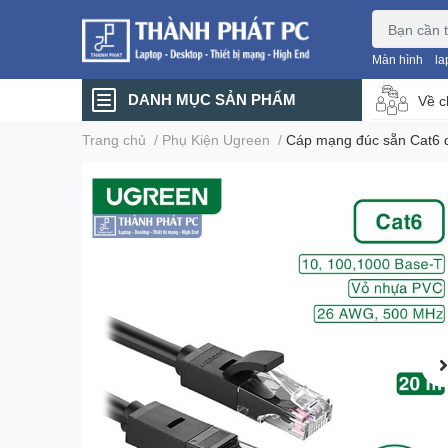
Màn hình
la
DANH MỤC SẢN PHẨM
Về c
Trang chủ
/
Phụ Kiện Ugreen
/
Cáp mạng đúc sẵn Cat6 