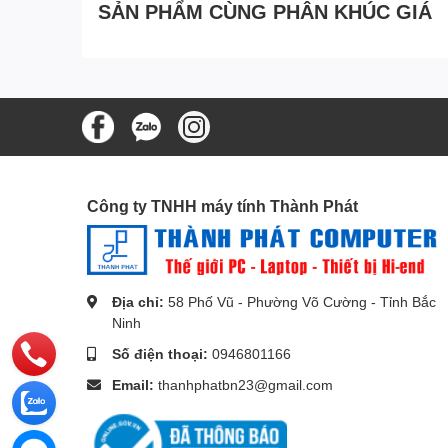
SẢN PHẨM CÙNG PHÂN KHÚC GIÁ
Thích hợp để kết nối PC, Xbox, PS3, máy tính xách tay
Kết hợp hoàn hảo với mạng lưới 10, 100,1000 Base-T
Công ty TNHH máy tính Thành Phát
Địa chỉ:
58 Phố Vũ - Phường Võ Cường - Tỉnh Bắc
Ninh
Số điện thoại:
0946801166
Email:
thanhphatbn23@gmail.com