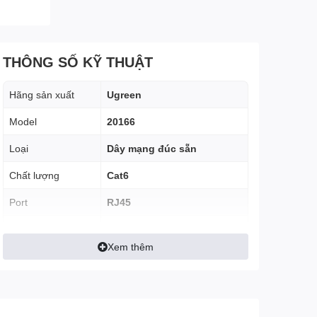
THÔNG SỐ KỸ THUẬT
Hãng sản xuất
Ugreen
Model
20166
Loại
Dây mạng đúc sẵn
Chất lượng
Cat6
Port
RJ45
OFC (Oxygen-Free Copper)
Chất liệu
26AWG đồng nguyên
Xem thêm
chất, vỏ PVC
Dài
20m