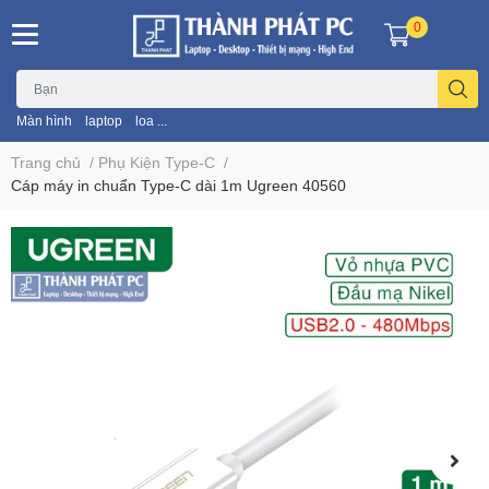
0
Màn hình
laptop
loa ...
Trang chủ
/
Phụ Kiện Type-C
/
Cáp máy in chuẩn Type-C dài 1m Ugreen 40560