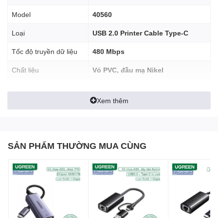
Model
40560
Loại
USB 2.0 Printer Cable Type-C
Tốc độ truyền dữ liệu
480 Mbps
Chất liệu
Vỏ PVC, đầu mạ Nikel
Độ dài
1m
Xem thêm
Màu sắc
Đen
SẢN PHẨM THƯỜNG MUA CÙNG