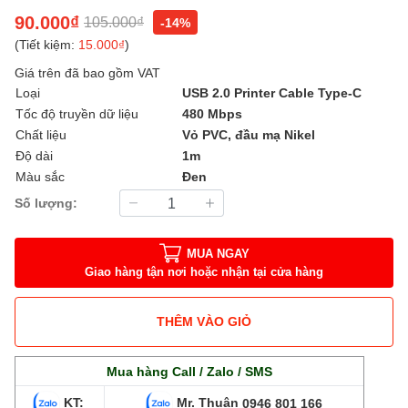
90.000₫
105.000₫
-14%
(Tiết kiệm:
15.000₫
)
Giá trên đã bao gồm VAT
Loại
USB 2.0 Printer Cable Type-C
Tốc độ truyền dữ liệu
480 Mbps
Chất liệu
Vỏ PVC, đầu mạ Nikel
Độ dài
1m
Màu sắc
Đen
Số lượng:
MUA NGAY
Giao hàng tận nơi hoặc nhận tại cửa hàng
THÊM VÀO GIỎ
Mua hàng Call / Zalo / SMS
KT:
Mr. Thuận
0946 801 166