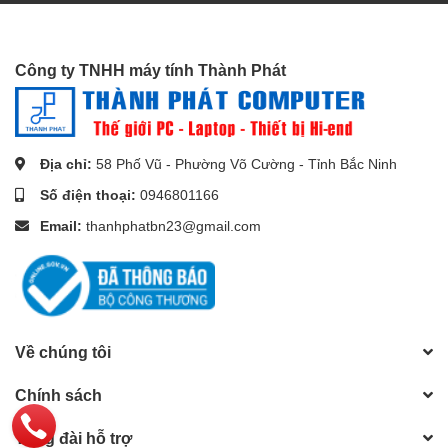
Công ty TNHH máy tính Thành Phát
Địa chỉ:
58 Phố Vũ - Phường Võ Cường - Tỉnh Bắc Ninh
Số điện thoại:
0946801166
Có tốc độ truyền dữ liệu lên đến 480 Mbps tốc độ dữ liệu cho các
Email:
thanhphatbn23@gmail.com
thiết bị USB-C, cáp USB loại B tương thích ngược với USB 1.1 tốc
độ đầy đủ (12 Mb / giây) và USB 1.0 tốc độ thấp (1,5 Mb / giây).
So với kết nối WIFI, Cáp USB B này cung cấp truyền dữ liệu ổn
định hơn và cung cấp cách làm việc hiệu quả hơn cho bạn.
Màu cáp:
Trắng
Về chúng tôi
Độ dài:
1M
Đầu vào:
USB Type C
Chính sách
Đầu ra:
USB 2.0 Type B
Tốc độ truyền dữ liệu:
480Mbps
Tổng đài hỗ trợ