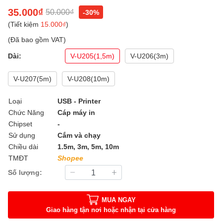
35.000₫
50.000₫
-30%
(Tiết kiệm
15.000₫
)
(Đã bao gồm VAT)
Dài:
V-U205(1,5m)
V-U206(3m)
V-U207(5m)
V-U208(10m)
Loại
USB - Printer
Chức Năng
Cáp máy in
Chipset
-
Sử dụng
Cắm và chạy
Chiều dài
1.5m, 3m, 5m, 10m
TMĐT
Shopee
Số lượng:
MUA NGAY
Giao hàng tận nơi hoặc nhận tại cửa hàng