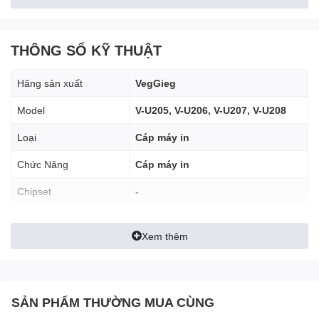
THÔNG SỐ KỸ THUẬT
Hãng sản xuất
VegGieg
Model
V-U205, V-U206, V-U207, V-U208
Loại
Cáp máy in
Chức Năng
Cáp máy in
Chipset
-
Model:
Màu sắc
Đen
Loại cổng kết nối:
USB type A male sang USB type B
Xem thêm
Kết nối
Chân cắm
male
Chất liệu vỏ cáp:
Nhựa PVC màu đen
Chiều dài
1.5m, 3m, 5m, 10m
Lõi cáp:
Đồng, 28AWG và 30AWG
Đầu cáp:
Mạ crom, chống han rỉ
Đường kính dây
OD5.0mm
SẢN PHẨM THƯỜNG MUA CÙNG
Chiều dài cáp:
1.5m, 3m, 5m, 10m