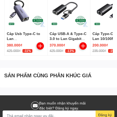
Cáp Usb Type-C to
Cáp USB-A & Type-C
Cáp Type-C 3.
Lan
3.0 to Lan Gigabit
Lan 10/100Mb
10/100/1000Mbps
10/100/1000Mbps
nhôm bọc dù
380.000₫
370.000₫
200.000₫
Ugreen 50737
Ugreen 15638
15633
425.000₫
425.000₫
235.000₫
-11%
-13%
-15%
SẢN PHẨM CÙNG PHÂN KHÚC GIÁ
Hỗ trợ đầu ra video 4k full HD ở mức tối đa 3840x2160@60Hz
Bạn muốn nhận khuyến mãi
Thiết bị tương thích:
đặc biệt? Đăng ký ngay.
Nintendo Switch
Đăng ký