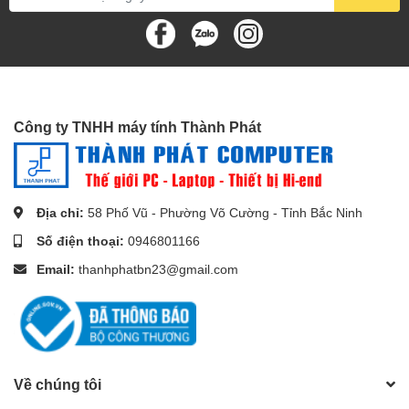
MacBook, MacBook 2016, 2017, USB-C Apple Digital AV
Multiport Adaptor
Samsung Galaxy Note 8, S8, S8 Plus
LG G6, G5, V30, V20
Dock Samsung Dex
Pixel Chrombook của Google
Dell XPS 13/15, Inspiron 5000, Inspiron 7000
Công ty TNHH máy tính Thành Phát
Lenovo ThinkPad X270
HP Envy x360, Gian hàng x360, Spectre x360
Nexus 5X, 6P
Địa chỉ:
58 Phố Vũ - Phường Võ Cường - Tỉnh Bắc Ninh
Số điện thoại:
0946801166
Email:
thanhphatbn23@gmail.com
Về chúng tôi