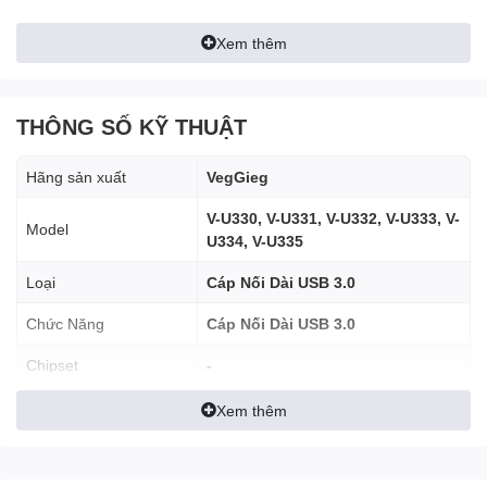
Xem thêm
THÔNG SỐ KỸ THUẬT
Hãng sản xuất
VegGieg
V-U330, V-U331, V-U332, V-U333, V-
Model
U334, V-U335
Loại
Cáp Nối Dài USB 3.0
Chức Năng
Cáp Nối Dài USB 3.0
Chipset
-
Đặc điểm:
Màu sắc
Đen
Xem thêm
Chiều dài lý tưởng: 5 mét, giúp bạn dễ dàng kết nối thiết bị
Kết nối
Chân cắm
ở xa mà không cần phải lo lắng về khoảng cách.
Chất liệu hàng đầu: Lõi cáp bằng đồng nguyên chất, đảm