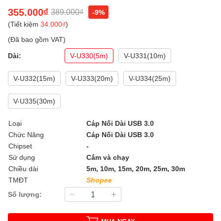
355.000₫
389.000₫
-9%
(Tiết kiệm
34.000₫
)
(Đã bao gồm VAT)
Dài:
V-U330(5m)
V-U331(10m)
V-U332(15m)
V-U333(20m)
V-U334(25m)
V-U335(30m)
Loại
Cáp Nối Dài USB 3.0
Chức Năng
Cáp Nối Dài USB 3.0
Chipset
-
Sử dụng
Cắm và chạy
Chiều dài
5m, 10m, 15m, 20m, 25m, 30m
TMĐT
Shopee
Số lượng: