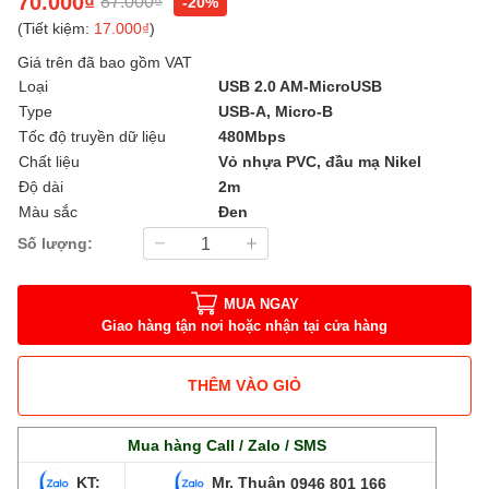
70.000₫
87.000₫
-20%
(Tiết kiệm:
17.000₫
)
Giá trên đã bao gồm VAT
Loại
USB 2.0 AM-MicroUSB
Type
USB-A, Micro-B
Tốc độ truyền dữ liệu
480Mbps
Chất liệu
Vỏ nhựa PVC, đầu mạ Nikel
Độ dài
2m
Màu sắc
Đen
Số lượng:
MUA NGAY
Giao hàng tận nơi hoặc nhận tại cửa hàng
THÊM VÀO GIỎ
Mua hàng Call / Zalo / SMS
KT:
Mr. Thuận
0946 801 166