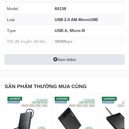
Model
60138
Loại
USB 2.0 AM-MicroUSB
Type
USB-A, Micro-B
Tốc độ truyền dữ liệu
480Mbps
Chất liệu
Vỏ nhựa PVC, đầu mạ Nikel
Tốc độ truyền dữ liệu không thay đổi như khi sử dụng cổng USB
Xem thêm
trực tiếp trên máy tính
Độ dài
2m
Màu sắc
Đen
SẢN PHẨM THƯỜNG MUA CÙNG