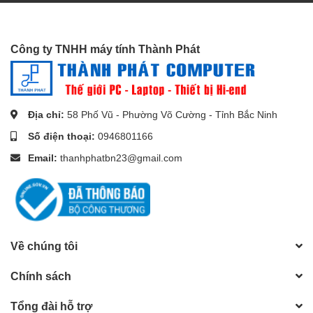
Công ty TNHH máy tính Thành Phát
Địa chỉ:
58 Phố Vũ - Phường Võ Cường - Tỉnh Bắc Ninh
Số điện thoại:
0946801166
Email:
thanhphatbn23@gmail.com
Hỗ trợ sạc nhanh với dòng lên tới 2,4A
Tương thích với Samsung, Nokia, HTC, Motorola, LG, điện thoại
di động Blackberry và máy tính bảng...
Về chúng tôi
Chính sách
Tổng đài hỗ trợ