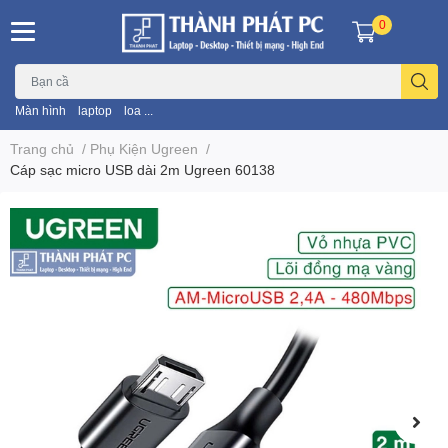
0
Màn hình
laptop
loa ...
Trang chủ
/
Phụ Kiện Ugreen
/
Cáp sạc micro USB dài 2m Ugreen 60138