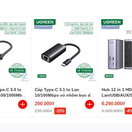
e-C 3.0 to
Cáp Type-C 3.1 to Lan
Hub 12 in 1 HD
/100/1000Mbps
10/100Mbps vỏ nhôm bọc dù
Lan/USB/AUX/
Ugreen 15633
Ugreen 90325
200.000₫
6.290.000₫
235.000₫
6.500.000₫
-15%
-4