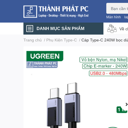
Màn hình
la
DANH MỤC SẢN PHẨM
Về c
Trang chủ
/
Phụ Kiện Type-C
/
Cáp Type-C 240W bọc dù