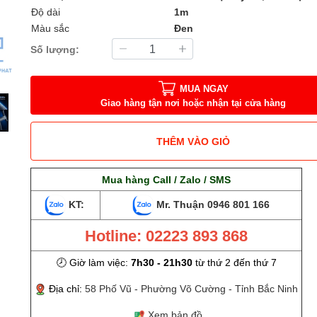
Độ dài
1m
Màu sắc
Đen
Số lượng:
MUA NGAY
Giao hàng tận nơi hoặc nhận tại cửa hàng
THÊM VÀO GIỎ
Mua hàng Call / Zalo / SMS
KT:
Mr. Thuận
0946 801 166
Hotline: 02223 893 868
🕗 Giờ làm việc:
7h30 - 21h30
từ thứ 2 đến thứ 7
Địa chỉ:
58 Phố Vũ - Phường Võ Cường - Tỉnh Bắc Ninh
Xem bản đồ