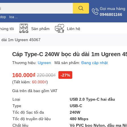
Gọi mua hàng
0946801166
ptop
loa ...
húng tôi
Sản phẩm
Liên hệ
 dài 1m Ugreen 45067
Cáp Type-C 240W bọc dù dài 1m Ugreen 4
Thương hiệu:
Ugreen
Mã sản phẩm:
Đang cập nhật
160.000₫
220.000₫
-27%
(Tiết kiệm:
60.000₫
)
Giá trên đã bao gồm VAT
Loại
USB 2.0 Type-C hai đầu
Type
USB-C
Tốc độ Sạc tối đa
240W
Tốc độ truyền dữ liệu
480 Mbps
Chất liệu
Vỏ PVC bọc Nylon, đầu mạ Ni