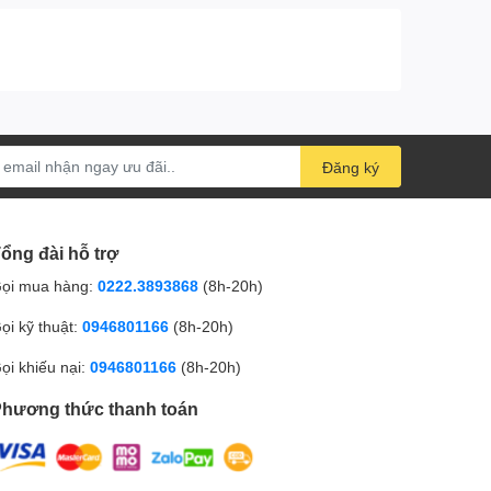
Đăng ký
ổng đài hỗ trợ
ọi mua hàng:
0222.3893868
(8h-20h)
ọi kỹ thuật:
0946801166
(8h-20h)
ọi khiếu nại:
0946801166
(8h-20h)
hương thức thanh toán