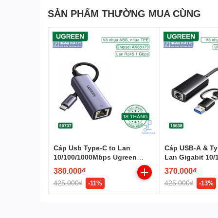
SẢN PHẨM THƯỜNG MUA CÙNG
Cáp Usb Type-C to Lan
Cáp USB-A & Typ
10/100/1000Mbps Ugreen
Lan Gigabit 10
50737
Ugreen 15638
380.000₫
370.000₫
425.000₫
425.000₫
-11%
-13%