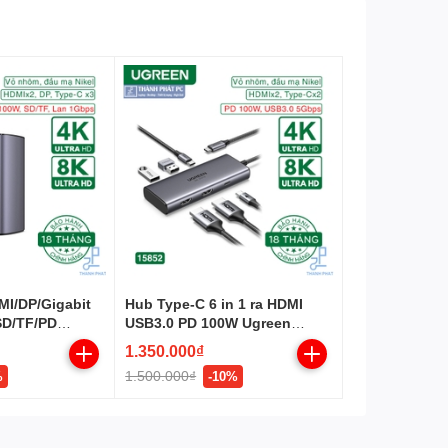
Độ dài
1m
Màu sắc
Đen
MI/DP/Gigabit
Hub Type-C 6 in 1 ra HDMI
SD/TF/PD
USB3.0 PD 100W Ugreen
15852
1.350.000₫
1.500.000₫
%
-10%