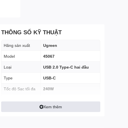
THÔNG SỐ KỸ THUẬT
Hãng sản xuất
Ugreen
Model
45067
Loại
USB 2.0 Type-C hai đầu
Type
USB-C
Tốc độ Sạc tối đa
240W
Tốc độ truyền dữ
480 Mbps
liệu
Xem thêm
Vỏ PVC bọc Nylon, đầu mạ
Chất liệu
Nikel