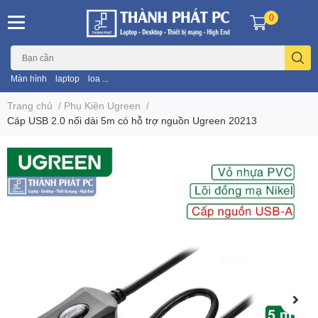
0
Màn hình
laptop
loa ...
Trang chủ
/
Phụ Kiện Ugreen
/
Cáp USB 2.0 nối dài 5m có hỗ trợ nguồn Ugreen 20213