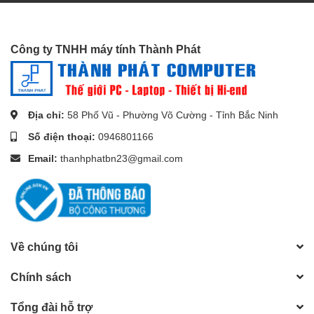
Công ty TNHH máy tính Thành Phát
Địa chỉ:
58 Phố Vũ - Phường Võ Cường - Tỉnh Bắc Ninh
Số điện thoại:
0946801166
Email:
thanhphatbn23@gmail.com
***Nếu bạn quan tâm đến sản phẩm hoặc có bất kỳ thắc mắc
mua hàng nào, vui lòng liên hệ Hotline
0946.801.166
để đội
Về chúng tôi
ngũ
Thành Phát Computer
có thể tư vấn và hỗ trợ bạn sớm
nhất!
Chính sách
----------
Tổng đài hỗ trợ
***Để có thêm nhiều ưu đãi và cơ hội giảm giá, bạn có thể đặt