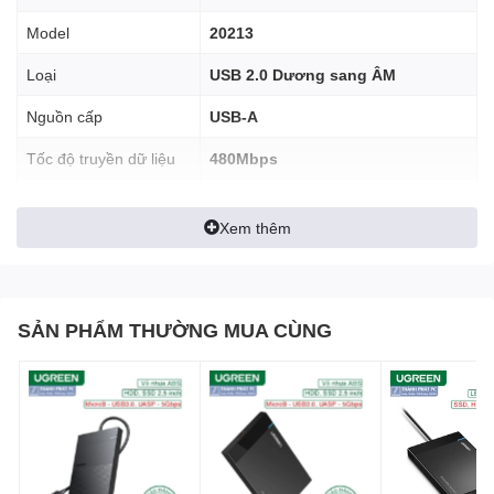
Model
20213
Loại
USB 2.0 Dương sang ÂM
Nguồn cấp
USB-A
Tốc độ truyền dữ liệu
480Mbps
Chipset tích hợp đảm bảo chất lượng tín hiệu tốt để đáp ứng đặc
Chất liệu
Vỏ nhựa, đầu kim loại
điểm kỹ thuật USB
Xem thêm
Độ dài
5m
Mở rộng các thiết bị USB của bạn lên đến 16ft / 5m
Màu sắc
Đen
SẢN PHẨM THƯỜNG MUA CÙNG