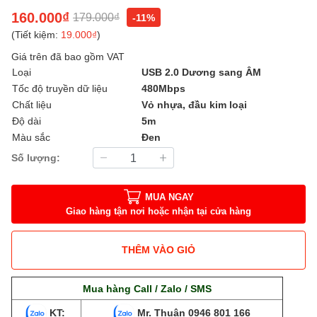
160.000₫
179.000₫
-11%
(Tiết kiệm:
19.000₫
)
Giá trên đã bao gồm VAT
Loại
USB 2.0 Dương sang ÂM
Tốc độ truyền dữ liệu
480Mbps
Chất liệu
Vỏ nhựa, đầu kim loại
Độ dài
5m
Màu sắc
Đen
Số lượng:
MUA NGAY
Giao hàng tận nơi hoặc nhận tại cửa hàng
THÊM VÀO GIỎ
Mua hàng Call / Zalo / SMS
KT:
Mr. Thuận
0946 801 166