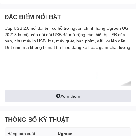
ĐẶC ĐIỂM NỔI BẬT
Cáp USB 2.0 nối dài 5m có hỗ trợ nguồn chính hãng Ugreen UG-
20213 là một cáp nối dài USB để mở rộng các thiết bị USB của
bạn, như máy in USB, loa, máy quét, bàn phím, wifi, vv lên đến
16ft / 5m mà không bị mất tín hiệu đáng kể hoặc giảm chất lượng.
Xem thêm
THÔNG SỐ KỸ THUẬT
Hãng sản xuất
Ugreen