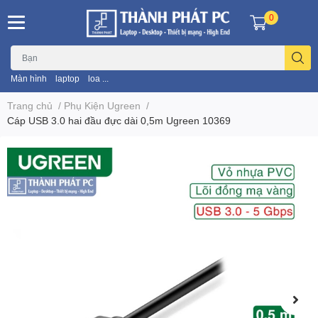
0
Màn hình
laptop
loa ...
Trang chủ
/
Phụ Kiện Ugreen
/
Cáp USB 3.0 hai đầu đực dài 0,5m Ugreen 10369