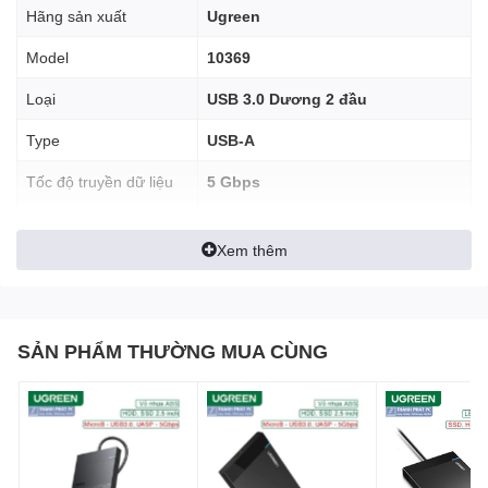
Hãng sản xuất
Ugreen
Model
10369
Loại
USB 3.0 Dương 2 đầu
Type
USB-A
Với tốc độ truyền tải dữ liệu lên tới 5 Gbps nhanh hơn gấp 10 lần
Tốc độ truyền dữ liệu
5 Gbps
so với cáp USB 2.0.
Chất liệu
Vỏ nhựa PVC, đầu mạ vàng
Khả năng tương thích ngược với cổng USB 2.0, USB 1.1.
Xem thêm
Độ dài
0.5m
Màu sắc
Đen
SẢN PHẨM THƯỜNG MUA CÙNG