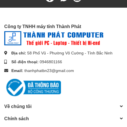
Công ty TNHH máy tính Thành Phát
Địa chỉ:
58 Phố Vũ - Phường Võ Cường - Tỉnh Bắc Ninh
Số điện thoại:
0946801166
Email:
thanhphatbn23@gmail.com
Cáp USB 3.0 cao cấp Ugreen với thiết kế ưu việt tăng độ bền và
dễ dàng tháo và cắm vào cổng USB.
Về chúng tôi
Chính sách