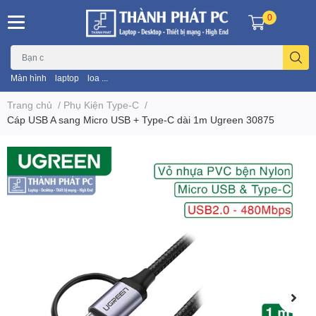
0
Màn hình
laptop
loa ...
Trang chủ
/
Phụ Kiện Type-C
/
Cáp USB A sang Micro USB + Type-C dài 1m Ugreen 30875