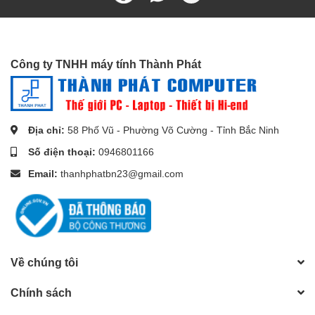
Chất liệu:
đầu bọc nhôm, vỏ bọc dù
Công ty TNHH máy tính Thành Phát
Địa chỉ:
58 Phố Vũ - Phường Võ Cường - Tỉnh Bắc Ninh
Số điện thoại:
0946801166
Email:
thanhphatbn23@gmail.com
Về chúng tôi
Chính sách
***Nếu bạn quan tâm đến sản phẩm hoặc có bất kỳ thắc mắc