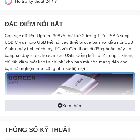
Hỗ trợ kỹ thuật 24 / 7
ĐẶC ĐIỂM NỔI BẬT
Cáp sạc dữ liệu Ugreen 30875 thiết kế 2 trong 1 từ USB A sang
USB C và micro USB kết nối các thiết bị của bạn với đầu nối USB
A như máy tính xách tay, PC với điện thoại di động hoặc máy tính
bảng có dây loại c hoặc micro USB. Cổng kết nối 2 trong 1 không
chỉ tiết kiệm một khoản chi phí cho bạn mà còn mang đến cho
bạn trải nghiệm mới cũng như sự tiện lợi.
Xem thêm
THÔNG SỐ KỸ THUẬT