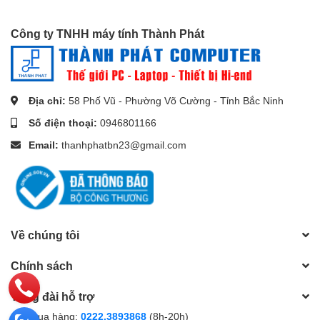
nhất!
----------
Công ty TNHH máy tính Thành Phát
***Để có thêm nhiều ưu đãi và cơ hội giảm giá, bạn có thể đặt
hàng qua
:
Shopee
Địa chỉ:
58 Phố Vũ - Phường Võ Cường - Tỉnh Bắc Ninh
Số điện thoại:
0946801166
Email:
thanhphatbn23@gmail.com
Về chúng tôi
Chính sách
Tổng đài hỗ trợ
Gọi mua hàng:
0222.3893868
(8h-20h)