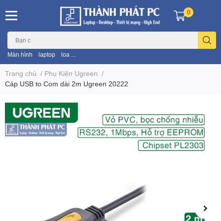
0
Màn hình
laptop
loa ...
Trang chủ
/
Phụ Kiện Ugreen
/
Cáp USB to Com dài 2m Ugreen 20222