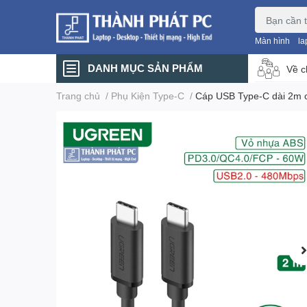
Màn hình
la
DANH MỤC SẢN PHẨM
Về c
Trang chủ
/
Phụ Kiện Type-C
/
Cáp USB Type-C dài 2m 