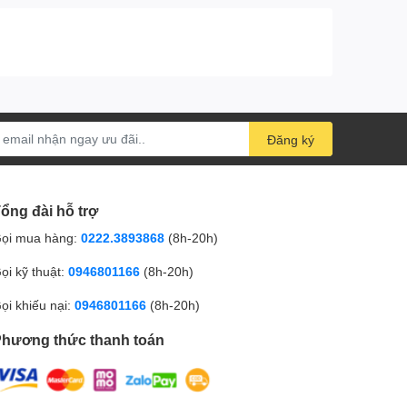
Đăng ký
ổng đài hỗ trợ
ọi mua hàng:
0222.3893868
(8h-20h)
ọi kỹ thuật:
0946801166
(8h-20h)
ọi khiếu nại:
0946801166
(8h-20h)
hương thức thanh toán