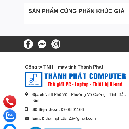
SẢN PHẨM CÙNG PHÂN KHÚC GIÁ
Độ dài:
2m
Chức năng:
Sạc, truyền dữ liệu
Chuẩn USB:
USB 2.0 lên đến 480Mbps
Sạc nhanh 3A Hỗ trợ PD3.0/QC4.0/FCP (tối đa 
Lõi dây:
đồng không chứa oxy mạ thiếc
Không truyền âm thanh và video
Vỏ nhựa ABS
Công ty TNHH máy tính Thành Phát
Địa chỉ:
58 Phố Vũ - Phường Võ Cường - Tỉnh Bắc
Ninh
Số điện thoại:
0946801166
Email:
thanhphatbn23@gmail.com