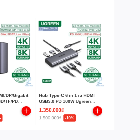
MI/DP/Gigabit
Hub Type-C 6 in 1 ra HDMI
SD/TF/PD
USB3.0 PD 100W Ugreen
15852
1.350.000₫
1.500.000₫
%
-10%