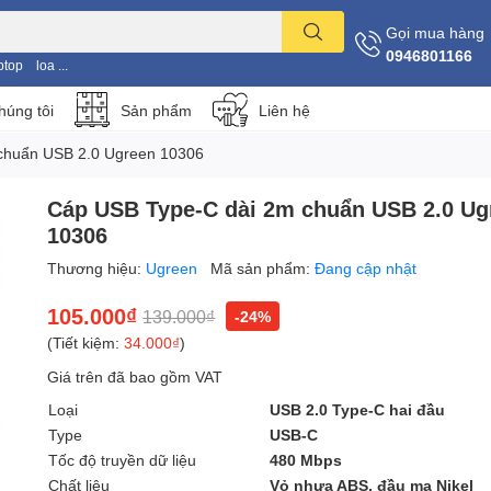
Gọi mua hàng
0946801166
ptop
loa ...
húng tôi
Sản phẩm
Liên hệ
chuẩn USB 2.0 Ugreen 10306
Cáp USB Type-C dài 2m chuẩn USB 2.0 Ug
10306
Thương hiệu:
Ugreen
Mã sản phẩm:
Đang cập nhật
105.000₫
139.000₫
-24%
(Tiết kiệm:
34.000₫
)
Giá trên đã bao gồm VAT
Loại
USB 2.0 Type-C hai đầu
Type
USB-C
Tốc độ truyền dữ liệu
480 Mbps
Chất liệu
Vỏ nhựa ABS, đầu mạ Nikel