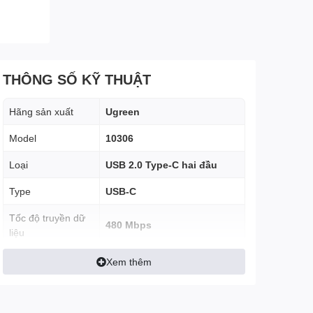
THÔNG SỐ KỸ THUẬT
Hãng sản xuất
Ugreen
Model
10306
Loại
USB 2.0 Type-C hai đầu
Type
USB-C
Tốc độ truyền dữ
480 Mbps
liệu
Chất liệu
Vỏ nhựa ABS, đầu mạ Nikel
Xem thêm
Độ dài
2m
Màu sắc
Đen