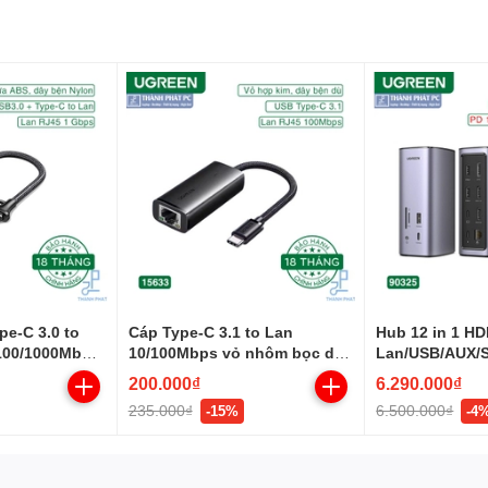
e-C 3.0 to
Cáp Type-C 3.1 to Lan
Hub 12 in 1 HD
/100/1000Mbps
10/100Mbps vỏ nhôm bọc dù
Lan/USB/AUX/
Ugreen 15633
Ugreen 90325
200.000₫
6.290.000₫
235.000₫
6.500.000₫
-15%
-4