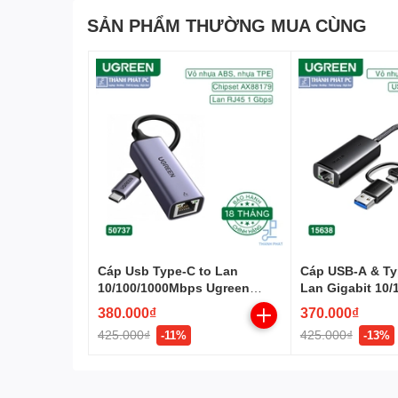
SẢN PHẨM THƯỜNG MUA CÙNG
Cáp Usb Type-C to Lan
Cáp USB-A & Typ
10/100/1000Mbps Ugreen
Lan Gigabit 10
50737
Ugreen 15638
380.000₫
370.000₫
425.000₫
425.000₫
-11%
-13%