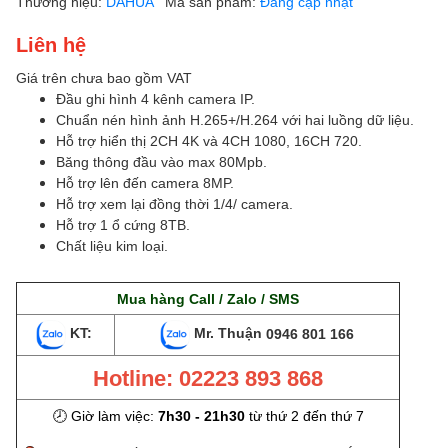
Thương hiệu:
DAHUA
Mã sản phẩm:
Đang cập nhật
Liên hệ
Giá trên chưa bao gồm VAT
Đầu ghi hình 4 kênh camera IP.
Chuẩn nén hình ảnh H.265+/H.264 với hai luồng dữ liệu.
Hỗ trợ hiển thị 2CH 4K và 4CH 1080, 16CH 720.
Băng thông đầu vào max 80Mpb.
Hỗ trợ lên đến camera 8MP.
Hỗ trợ xem lại đồng thời 1/4/ camera.
Hỗ trợ 1 ổ cứng 8TB.
Chất liệu kim loại.
Mua hàng Call / Zalo / SMS
KT:
Mr. Thuận
0946 801 166
Hotline: 02223 893 868
🕗 Giờ làm việc:
7h30 - 21h30
từ thứ 2 đến thứ 7