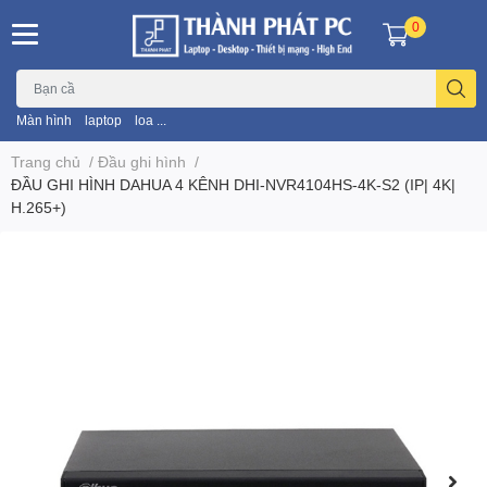
0
Màn hình
laptop
loa ...
Trang chủ
/
Đầu ghi hình
/
ĐẦU GHI HÌNH DAHUA 4 KÊNH DHI-NVR4104HS-4K-S2 (IP| 4K|
H.265+)