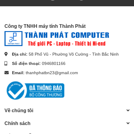
****Nếu bạn quan tâm đến sản
phẩm hoặc có bất kỳ thắc mắc
Công ty TNHH máy tính Thành Phát
mua hàng nào, vui lòng liên
hệ
Hotline 0946.801.166
để đội
ngũ
Thành Phát Computer
có
Địa chỉ:
58 Phố Vũ - Phường Võ Cường - Tỉnh Bắc Ninh
thể tư vấn và hỗ trợ bạn sớm
Số điện thoại:
0946801166
nhất!
Email:
thanhphatbn23@gmail.com
Về chúng tôi
Chính sách