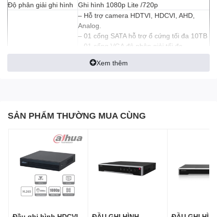
Độ phân giải ghi hình
Ghi hình 1080p Lite /720p
– Hỗ trợ camera HDTVI, HDCVI, AHD,
Analog.
– 01 cổng SATA hỗ trợ ổ cứng tối đa 10TB
– 01 cổng VGA độ phân giải tối đa
1920×1080; 01 cổng HDMI độ phân giải
Xem thêm
4K (3840 x 2160)
Hỗ trợ
– 01 ngõ ra CVBS
– 01 Cổng mạng RJ45 10/100/1000, 64
kết nối từ xa
– 01 cổng RS485, 02 cổng USB 2.0
SẢN PHẨM THƯỜNG MUA CÙNG
– Tên miền miễn phí trọn đời của Hikvision
Cameraddns.net và HikConnect
Nguồn điện
DC 12V
HIKVISION DS-7204HGHI-K1
là dòng đầu ghi hình Turbo HD 3.0,
có 4 kênh chính hãng, chất lượng cao. Đầu ghi hình hỗ trợ ghi
hình camera 1080p Lite /720p, có 1 cổng hỗ trợ cổng SATA cùng
các tính năng thông minh khác.
Đầu ghi hình HIKVISION có tính ổn định cao khi kết nối với hệ
Đầu ghi hình HDCVI
ĐẦU GHI HÌNH
ĐẦU GHI HÌN