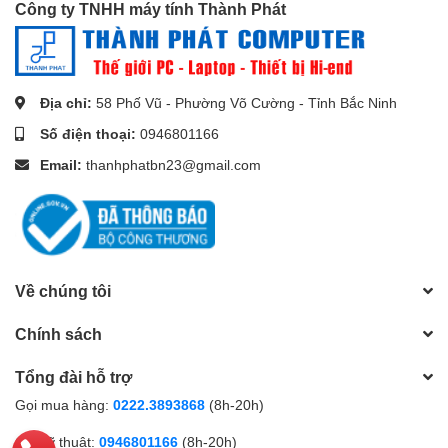
phẩm hoặc có bất kỳ thắc mắc
Công ty TNHH máy tính Thành Phát
mua hàng nào, vui lòng liên
hệ
Hotline 0946.801.166
để đội
ngũ
Thành Phát Computer
có
Địa chỉ:
58 Phố Vũ - Phường Võ Cường - Tỉnh Bắc Ninh
thể tư vấn và hỗ trợ bạn sớm
Số điện thoại:
0946801166
Email:
thanhphatbn23@gmail.com
nhất!
Về chúng tôi
Chính sách
Tổng đài hỗ trợ
Gọi mua hàng:
0222.3893868
(8h-20h)
Gọi kỹ thuật:
0946801166
(8h-20h)