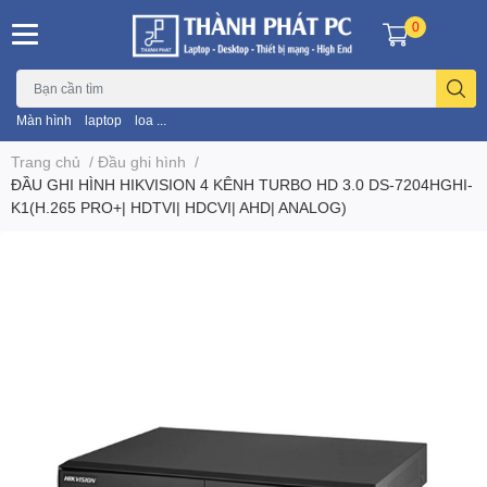
0
Màn hình
laptop
loa ...
Trang chủ
/
Đầu ghi hình
/
ĐẦU GHI HÌNH HIKVISION 4 KÊNH TURBO HD 3.0 DS-7204HGHI-
K1(H.265 PRO+| HDTVI| HDCVI| AHD| ANALOG)