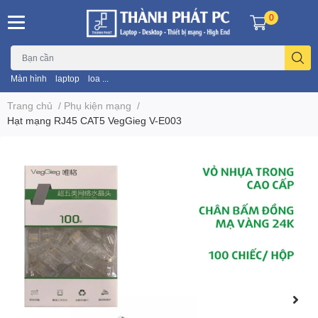
0
Màn hình
laptop
loa ...
Trang chủ
/
Phụ kiện mạng
/
Hạt mạng RJ45 CAT5 VegGieg V-E003