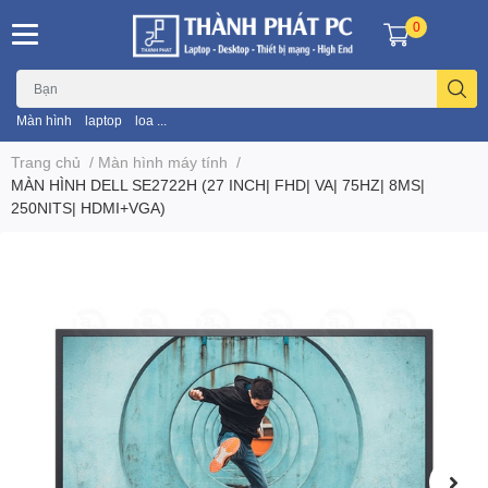
0
Màn hình
laptop
loa ...
Trang chủ
/
Màn hình máy tính
/
MÀN HÌNH DELL SE2722H (27 INCH| FHD| VA| 75HZ| 8MS|
250NITS| HDMI+VGA)