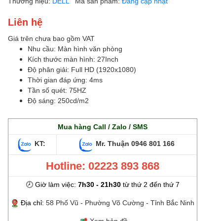
Thương hiệu:
DELL
Mã sản phẩm:
Đang cập nhật
Liên hệ
Giá trên chưa bao gồm VAT
Nhu cầu: Màn hình văn phòng
Kích thước màn hình: 27Inch
Độ phân giải: Full HD (1920x1080)
Thời gian đáp ứng: 4ms
Tần số quét: 75HZ
Độ sáng: 250cd/m2
Mua hàng Call / Zalo / SMS
KT:
Mr. Thuận
0946 801 166
Hotline: 02223 893 868
🕗 Giờ làm việc:
7h30 - 21h30
từ thứ 2 đến thứ 7
Địa chỉ:
58 Phố Vũ - Phường Võ Cường - Tỉnh Bắc Ninh
Xem bản đồ