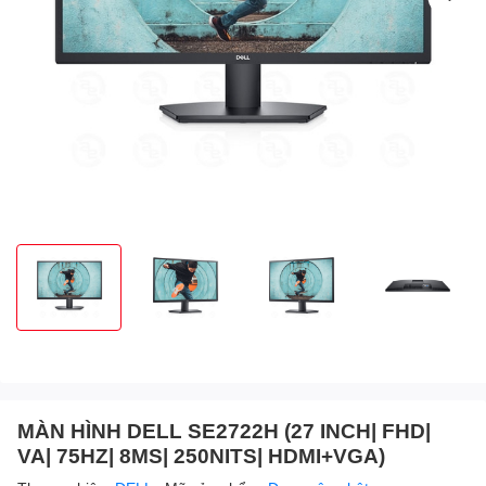
MÀN HÌNH DELL SE2722H (27 INCH| FHD|
VA| 75HZ| 8MS| 250NITS| HDMI+VGA)