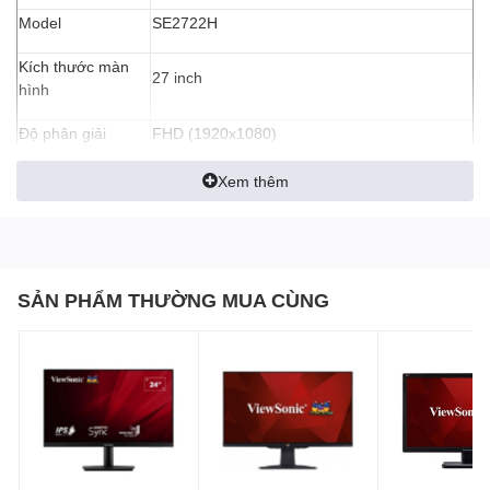
Model
SE2722H
Kích thước màn
27 inch
hình
Độ phân giải
FHD (1920x1080)
Tỉ lệ
16:9
Xem thêm
Tấm nền màn
VA
hình
Độ sáng
250 cd/m² (typ)
SẢN PHẨM THƯỜNG MUA CÙNG
Màu sắc hiển thị
16.7 million
Độ tương phản
3,000:1 (typical)
Tần số quét
75Hz
1x HDMI 1.4 (HDCP 1.4)
Cổng kết nối
1x VGA