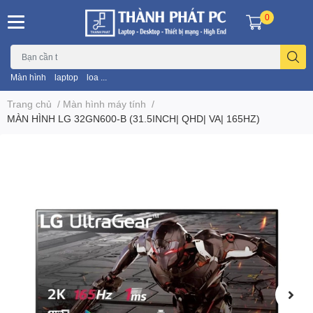
0
Màn hình
laptop
loa ...
Trang chủ
/
Màn hình máy tính
/
MÀN HÌNH LG 32GN600-B (31.5INCH| QHD| VA| 165HZ)