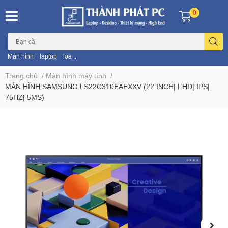
0
Màn hình
laptop
loa ...
Trang chủ
/
Màn hình máy tính
/
MÀN HÌNH SAMSUNG LS22C310EAEXXV (22 INCH| FHD| IPS|
75HZ| 5MS)