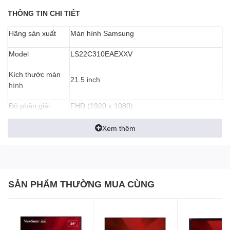
THÔNG TIN CHI TIẾT
Hãng sản xuất
Màn hình Samsung
Model
LS22C310EAEXXV
Kích thước màn
21.5 inch
hình
Độ phân giải
FHD (1920 x 1080)
Tỉ lệ
16:9
Xem thêm
Tấm nền màn
IPS
hình
Độ sáng
200 cd/㎡
SẢN PHẨM THƯỜNG MUA CÙNG
Màu sắc hiển thị
16.7 triệu màu
Độ tương phản
1000:1(Typical)